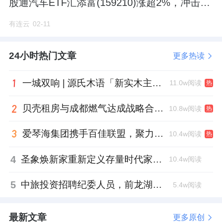
股通汽车ETF汇添富(159210)涨超2%，冲击四
模式，在客户新车型研发初期即深度介入，提
连涨！
有连云
02-11
供全流程定制化解决方案，实现电控系统与整
车完美匹配。凭借这一模式，嘉晨智能成为杭
24小时热门文章
更多热读
叉集团、安徽合力、诺力股份、龙工、
柳工
、
比亚迪
等国内头部工业车辆企业的一级系统供
一城双响 | 源氏木语「新实木主义——黑标生活提案」发布会落地天津，黑标旗舰店盛大启幕
11.0w阅读
热
应商，与多家龙头建立战略合作伙伴关系，客
贝壳租房与成都燃气达成战略合作 打通安全巡检“最后一米”
10.8w阅读
热
户覆盖国内外主流厂商，客户粘性极高、合作
关系稳定。业绩层面，2022—2025 年营收分
爱琴海集团携手百佳联盟，聚力共拓存量商业新赛道
10.4w阅读
热
别为 3.36 亿元、3.76 亿元、3.82 亿元、4.01
4
圣象焕新家重新定义存量时代家居升级逻辑，筑牢说换就换的底气！
10.4w阅读
亿元，持续稳健增长，展现出强劲经营韧性。
5
中旅投资招聘纪委人员，前龙湖副总裁胡若翔掌舵
5.4w阅读
产能、研发、场景三维升级，打开长期成长空
间
最新文章
更多原创