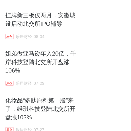
本次北交所上市，嘉晨智能拟将募集资金全部
投入电气控制系统生产基地建设项目与研发中
挂牌新三板仅两月，安徽城
心建设项目，两大项目均围绕主业展开，是现
设启动北交所IPO辅导
有业务的升级与延伸。
乐居财经
08-04
原创
生产基地项目将大幅提升公司产能规模，优化
姐弟做亚马逊年入20亿，千
生产布局与工艺，提高产品质量稳定性，满足
岸科技登陆北交所开盘涨
工业车辆、工程机械、移动机器人等多场景持
106%
续增长的需求，解决产能瓶颈，强化规模效应
乐居财经
07-29
原创
与交付能力。研发中心项目则聚焦中高压电机
驱动控制系统、工业车辆无人驾驶、机器人核
化妆品“多肽原料第一股”来
心零部件等前沿领域，进一步吸引高端人才，
了，维琪科技登陆北交所开
完善研发基础设施，持续强化技术创新能力，
盘涨103%
巩固行业领先地位。
乐居财经
07-27
原创