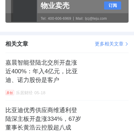
物业卖壳
订阅
MOSFET 并联驱动及健康管理技术等多项行业
核心难题，实现多种型号电机控制器自主量
Tel:
400-606-6969
Mail:
ljcj@leju.com
产，核心部件自制率大幅提升。截至 2025 年
12 月 31 日，公司获得的授权专利共计 259
相关文章
更多相关文章
项，其中发明专利 118 项，取得著作权 283
项，荣获了国家级专精特新“小巨人”企业、河
嘉晨智能登陆北交所开盘涨
南省第一批重点“小巨人”企业、国家高新技术
近400%：年入4亿元，比亚
企业、2022 年度国家知识产权优势企业、工信
迪、诺力股份是客户
部“首批制造业数字化转型促进中心建设主体名
乐居财经
05-18
原创
单”企业、“2021 年绿色制造名单”企业、河南省
“瞪羚”企业等荣誉奖项，拥有河南省工业设计
比亚迪优秀供应商维通利登
中心、河南省企业技术中心、河南省工程技术
陆深主板开盘涨334%，67岁
研究中心、博士后科研工作分站，研发创新实
董事长黄浩云控股超八成