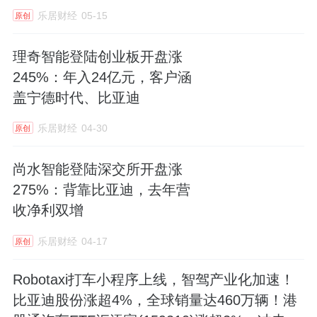
力获得政府主管部门、行业协会及核心客户的
乐居财经
05-15
原创
广泛认可。
理奇智能登陆创业板开盘涨
在标准引领层面，嘉晨智能是全国工业车辆标
245%：年入24亿元，客户涵
准化技术委员会电气工作组唯一组长单位，主
盖宁德时代、比亚迪
持或参与制定 15 项国家标准、4 项行业标准，
乐居财经
04-30
原创
成为行业规则的核心制定者。公司牵头制定的
《工业车辆安全监控管理系统》（GB/T38893-
尚水智能登陆深交所开盘涨
2020）填补国内外空白，成为国家市场监督管
275%：背靠比亚迪，去年营
理总局修订安全技术规程的重要依据，推动国
收净利双增
内特种设备安全标准实现跨越式升级。以技术
乐居财经
04-17
原创
定标准、以标准领产业，嘉晨智能实现了从
“跟跑” 到 “并跑” 再到 “领跑” 的跨越。
Robotaxi打车小程序上线，智驾产业化加速！
比亚迪股份涨超4%，全球销量达460万辆！港
在市场深耕层面，公司创新采用正向同步开发