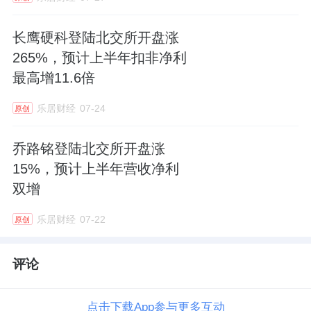
募投项目落地后，嘉晨智能将实现产能、技
长鹰硬科登陆北交所开盘涨
术、研发三维度核心竞争力全面跃升。未来，
265%，预计上半年扣非净利
公司将继续坚守 “使操作更轻松、更安全、更
最高增11.6倍
高效” 的使命，深度把握电动化、智能化、网
乐居财经
07-24
原创
联化趋势，持续完善产品矩阵，拓展多元应用
场景：一方面深耕工业车辆核心市场，巩固龙
乔路铭登陆北交所开盘涨
头地位；另一方面向挖掘机械、高空作业机械
15%，预计上半年营收净利
等工程机械领域延伸，打开第二增长曲线；同
双增
时前瞻布局机器人核心零部件赛道，抢抓机器
乐居财经
07-22
原创
人产业化红利，打造第三增长极。
评论
北交所作为服务创新型中小企业的主阵地，与
嘉晨智能的发展定位高度契合。登陆资本市
点击下载App参与更多互动
场，意味着嘉晨智能将获得更稳定的资金支