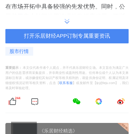
在市场开拓中具备较强的先发优势。同时，公
司基于客户长期使用情况的数据库积累，不断
对产品各环节涉及的技术进行设计完善与更新
迭代。公司长期的技术、应用和客户积累构建
打开乐居财经APP订制专属重要资讯
了针对未来竞争者的先发优势。
股市行情
技术立身、标准引领、客户深耕构筑三重壁垒
重要提示：
本文仅代表作者个人观点，并不代表乐居财经立场。本文旨在为满足广大
用户的信息需求而采集提供，并非商业性或盈利性用途。任何单位或个人认为本文来
嘉晨智能的核心竞争力，体现在技术、标准、
源标注有误，或涉嫌侵犯其知识产权等相关权利的，请提供身份证明、权属证明及详
细侵权情况证明等相关资料，点击【
联系客服
】或发邮件至【ljcj@leju.com】，我们
市场三大维度构建的不可复制壁垒。
将及时审核处理。
244
在技术创新层面，公司坚持原创性研发，深耕
电力电子、嵌入式软件、无线通讯、边缘计算
等前沿领域，成功攻克宽转速范围高效率控制
《乐居财经精选》
技术、高功率密度电力电子设计技术、