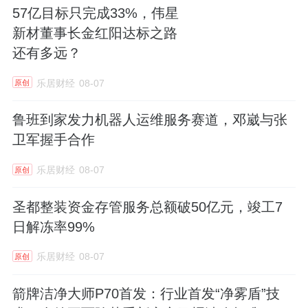
57亿目标只完成33%，伟星
新材董事长金红阳达标之路
还有多远？
乐居财经
08-07
原创
鲁班到家发力机器人运维服务赛道，邓崴与张
卫军握手合作
乐居财经
08-07
原创
圣都整装资金存管服务总额破50亿元，竣工7
日解冻率99%
乐居财经
08-07
原创
箭牌洁净大师P70首发：行业首发“净雾盾”技