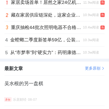
家居卖场首单！居然之家24亿机构间REITs获深交所无异议函
11.9w阅读
热
藏在家居供应链深处，这家企业正在悄悄转型
10.9w阅读
热
重庆抽检44批次照明电器不合格，木林森全资子公司被点名
10.4w阅读
热
4
金螳螂二季度新签单59亿，公装业务贡献逾八成
10.3w阅读
5
从“市梦率”到“硬实力”：药明康德如何用业绩填平2021年估值鸿沟？
10.3w阅读
最新文章
更多原创
吴水根的另一盘棋
乐居财经
08-07
原创