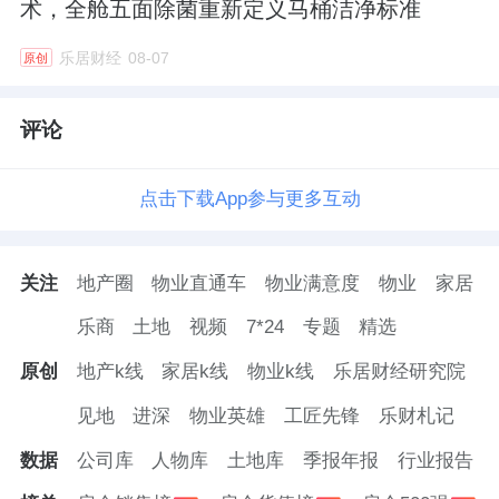
术，全舱五面除菌重新定义马桶洁净标准
乐居财经
08-07
原创
评论
点击下载App参与更多互动
关注
地产圈
物业直通车
物业满意度
物业
家居
乐商
土地
视频
7*24
专题
精选
原创
地产k线
家居k线
物业k线
乐居财经研究院
见地
进深
物业英雄
工匠先锋
乐财札记
数据
公司库
人物库
土地库
季报年报
行业报告