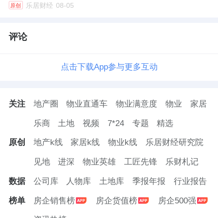
乐居财经
08-05
原创
76家、落地62家，新增工程经销商34家，经销
商队伍持续壮大，样板工程接连落地，品牌市
评论
场知名度与行业影响力稳步提升。
点击下载App参与更多互动
葛文香明确2026年核心发展方向，与经销商携
手聚焦三大核心动作：全面提升灯光深化设计
的专业能力，让专业设计成为每一位经销商的
关注
地产圈
物业直通车
物业满意度
物业
家居
核心竞争力；拓展渠道，与当地头部装修设计
乐商
土地
视频
7*24
专题
精选
公司展开合作，用灯光深化赋能销售，打造差
原创
地产k线
家居k线
物业k线
乐居财经研究院
异化市场优势；全力推动品牌入库，深耕酒
见地
进深
物业英雄
工匠先锋
乐财札记
店、商业+精装房、餐饮等核板块，用标杆案
例，定义高端商业照明。
数据
公司库
人物库
土地库
季报年报
行业报告
榜单
房企销售榜
房企货值榜
房企500强
4、龙牌近50年技术积累再出发，三大焕新锚