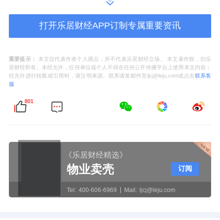
目预计将为印尼当地创造约9000个就业岗位，
其中一期投产后将吸纳约6000名本地员工。
打开乐居财经APP订制专属重要资讯
3、大家居标准发布，欧派6臻标准开启全链路
重要提示：
本文仅代表作者个人观点，并不代表乐居财经立场。 本文著作权，归乐
家装新时代
居财经所有。未经允许，任何单位或个人不得在任何公开传播平台上使用本文内容；
经允许进行转载或引用时，请注明来源。联系请发邮件至ljcj@leju.com或点击
联系客
服
近日，
欧派家居
举办了“迈向高质量，定义新家
801
装——2026欧派大家居标准&新品发布盛典”。
会上，国家住宅科技产业技术创新战略联盟与
欧派家居共同发布了由欧派牵头编撰的《欧派
大家居6臻标准白皮书》。
《乐居财经精选》
物业卖壳
订阅
此次发布的“大家居6臻标准”涵盖臻品质、臻高
Tel:
400-606-6969
Mail:
ljcj@leju.com
颜、臻环保、臻施工、臻服务、臻智慧六大维
度。该标准旨在将品质管控延伸至生产、供应