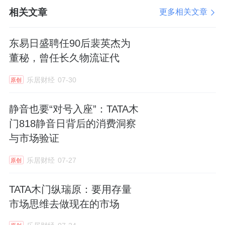
链及施工环节，依托欧派的工业4.0智造体系与
相关文章
更多相关文章
柔性生产能力，以及全品类自研自产模式，整
合全球200余个一线品牌，构建全产业链品质
东易日盛聘任90后裴英杰为
董秘，曾任长久物流证代
管控体系。
乐居财经
07-30
原创
同时，标准涉及数字化管理平台下的透明化施
工服务，以及基于环保和智能化应用的场景解
静音也要“对号入座”：TATA木
决方案，以回应消费者从“功能满足”向“情绪价
门818静音日背后的消费洞察
值”转变的家居需求。
与市场验证
【公司动态】
乐居财经
07-27
原创
1、李卫国加码海外布局，东方雨虹拟1.5亿收
TATA木门纵瑞原：要用存量
购香港世界五金
市场思维去做现在的市场