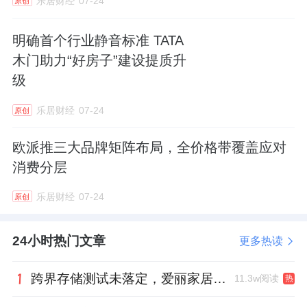
乐居财经
07-24
原创
3月17日，东方雨虹(002271.SZ)发布公告，公
司全资子公司香港东方雨虹投资有限公司与
明确首个行业静音标准 TATA
ALIAXISGROUP SA及何安华等卖方签署了
木门助力“好房子”建设提质升
《股份购买协议》。
级
香港东方雨虹拟以自有资金出资约1.641亿港元
乐居财经
07-24
原创
（按签署日汇率折算约合1.4476亿人民币），
欧派推三大品牌矩阵布局，全价格带覆盖应对
收购TheUniversal Hardware & Plastic
消费分层
FactoryLimited（世界五金塑胶厂有限公司，简
乐居财经
07-24
称“世界五金”）100%股权。
原创
世界五金成立于1961年，主要生产和销售
24小时热门文章
更多热读
CPVC、UPVC等材质的管道及管件。其旗下全
跨界存储测试未落定，爱丽家居复牌前自揭多重风险
11.3w阅读
资持有中山环宇实业有限公司100%股权。
热