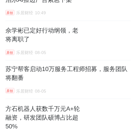
群体，为品牌注入新活力。同时，吴磊具备的
乐居财经
10:49
原创
国际影响力，也将与顾家家居的全球化战略形
成协同，进一步提升OBM业务在海外市场的辨
佘学彬已定好行动纲领，老
识度与竞争力。
将离职了
3、西铁照明销售额增22.8%，董事长葛文香定
乐居财经
08-05
原创
调2026
苏宁帮客启动10万服务工程师招募，服务团队
3月17日，据西铁照明官微，以与西铁・共生
将翻番
长为主题的2026年西铁照明全国经销商大会暨
乐居财经
08-05
原创
新品发布会在中山古镇举行。
方石机器人获数千万元A+轮
会上，西铁照明董事长葛文香表示，过去一
融资，研发团队硕博占比超
年，西铁迎难而上，销售额较2024年同比攀升
50%
22.8%；渠道布局全面提速，新增签约专卖店