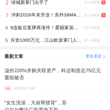
绿城新掌门出手了
11.2w阅读
热
2、顾家家居官宣吴磊担任智享全球代言人
冲刺2026年末开业！东外39MALL全球招商启幕，重构东直门商圈格局
11.1w阅读
热
3月17日，据顾家家居官微，顾家家居正式宣
布青年演员吴磊出任其智享全球代言人。此次
4
9连板后复牌再涨停！爱丽家居市盈率318倍，跨界收购案尚未落地
10.7w阅读
合作彰显了其品牌向年轻化与全球化迈进的坚
5
斥资1000万元，江山欧派掌门人吴水根加码创投基金
定决心。
10.7w阅读
作为深耕演艺事业的青年演员，吴磊凭借阳光
最新文章
更多原创
俊朗的形象、敬业专注的公众认知，积累了跨
年龄层受众的广泛喜爱。其兼具青春张力与成
溢价220%并购关联资产，科达制造近75亿元
熟质感的气质，与顾家家居“智享系列”所倡导
重组被否
的品质生活理念高度契合。
乐居财经
刚刚
原创
此次合作旨在推动品牌年轻化转型，突破传统
“女生洗澡，大叔帮搓背”，苏
家居品牌的认知边界，更精准触达新一代消费
泊尔AI擦边广告紧急下架