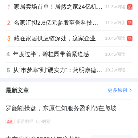
家居卖场首单！居然之家24亿机构间REITs获深交所无异议函
11.3w阅读
热
名家汇拟2.6亿元参股至誉科技，跨界布局工业级固态存储
11.2w阅读
热
藏在家居供应链深处，这家企业正在悄悄转型
10.4w阅读
热
4
年度过半，碧桂园带着紧迫感
10.4w阅读
5
从“市梦率”到“硬实力”：药明康德如何用业绩填平2021年估值鸿沟？
10.2w阅读
最新文章
更多原创
罗韶颖操盘，东原仁知服务盈利仍在爬坡
乐居财经
1小时前
原创