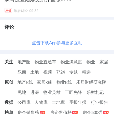
乐居财经
09:32
原创
评论
点击下载App参与更多互动
关注
地产圈
物业直通车
物业满意度
物业
家居
乐商
土地
视频
7*24
专题
精选
原创
地产k线
家居k线
物业k线
乐居财经研究院
见地
进深
物业英雄
工匠先锋
乐财札记
数据
公司库
人物库
土地库
季报年报
行业报告
榜单
房企销售榜
房企货值榜
房企500强