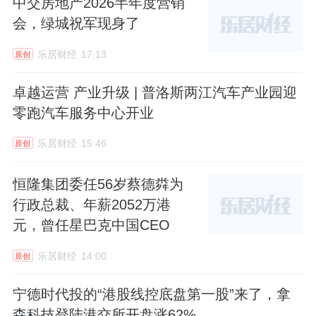
中交房地产2026半年度营销
会，绿城祝军现身了
乐居财经
17:13
原创
卓越运营 产业升级 | 普洛斯两江汽车产业园迎
零跑汽车服务中心开业
乐居财经
15:46
原创
恒隆集团委任56岁蔡德粦为
行政总裁、年薪2052万港
元，曾任星巴克中国CEO
乐居财经
14:00
原创
宁德时代投的“港股线控底盘第一股”来了，拿
森科技登陆港交所开盘涨62%