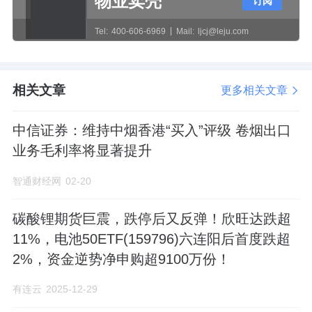
物业卖壳
订阅
Tel:
400-606-6969
Mail:
ljcj@leju.com
相关文章
更多相关文章
中信证券：维持中烟香港“买入”评级 卷烟出口
业务毛利率将显著提升
智通财经网
02-20
碳酸锂期货巨震，跌停后又反弹！欣旺达跌超
11%，电池50ETF(159796)六连阳后首度跌超
2%，资金逆势净申购超9100万份！
有连云
2025-12-29