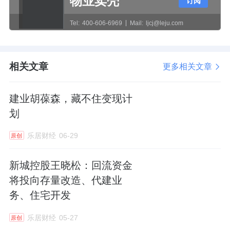
物业卖壳
后，建业新生活2025年股东应占核心净利润的
订阅
预期减少不超过10%。这算是一个比较积极的
Tel:
400-606-6969
Mail:
ljcj@leju.com
信号，剥离房地产周期性波动带来的资产减值
“水分”，更能反映物企日常运营的造血能力。
相关文章
更多相关文章
在这份盈警发布不到两个月前，建业新生活的
管理层再度发生重大变动。
建业胡葆森，藏不住变现计
划
2026年1月20日，43岁的闫学文已获委任为执
乐居财经
06-29
原创
行董事及首席执行官，以取代王俊。此番变
动，建业新生活对外解释称，主要是为了遵守
新城控股王晓松：回流资金
港交所上市规则附录C《企业管治守则》中关
将投向存量改造、代建业
于主席与首席执行官角色应由不同人士担任的
务、住宅开发
规定。
乐居财经
05-27
原创