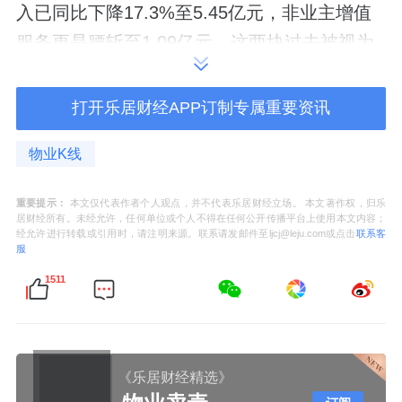
入已同比下降17.3%至5.45亿元，非业主增值
服务更是腰斩至1.09亿元。这两块过去被视为
物企“现金牛”的业务失速，直接拉低了整体盈
利能力。
打开乐居财经APP订制专属重要资讯
物业K线
2024年，建业新生活整体毛利率约为26.6%。
重要提示：
本文仅代表作者个人观点，并不代表乐居财经立场。 本文著作权，归乐
具体到三大业务板块，物业管理服务、社区增
居财经所有。未经允许，任何单位或个人不得在任何公开传播平台上使用本文内容；
经允许进行转载或引用时，请注明来源。联系请发邮件至ljcj@leju.com或点击
联系客
值服务，以及非业主增值服务的毛利率分别约
服
为21.3%、23.9%、20.1%，较前一年均有所下
1511
滑。
尽管归母净利润大幅下滑，但公告中一个细节
值得注意：撇除资产减值等非经营性项目影响
《乐居财经精选》