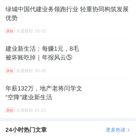
调整后，王俊不再兼任CEO，继续担任董事会
绿城中国代建业务领跑行业 轻重协同构筑发展
主席兼执行董事，专注于集团战略规划及重大
优势
事宜监督。
乐居财经
03-31
原创
回顾此前的人事轨迹，短短一年内CEO人选的
频繁更迭，折射出建业系在应对复杂市场环境
建业新生活：每赚1元，8毛
被坏账吃掉｜年报风云⑤
时对管理层适配度的急切探索。2025年4月30
日，代纪玲在接任史书山出任CEO仅九个月后
乐居财经
03-26
原创
便辞任，彼时王俊时隔三年再度出山身兼主席
与CEO二职，一度被市场解读为“强人治理”的
年薪132万，地产老将闫学文
“空降”建业新生活
集权时代开启。而如今随着闫学文的空降，公
司治理架构走向合规化与专业化分工。
乐居财经
01-21
原创
闫学文作为“建业系”二十年的老将，2006年毕
24小时热门文章
更多热读
业于河南财经学院后，他从
建业地产
基层行政