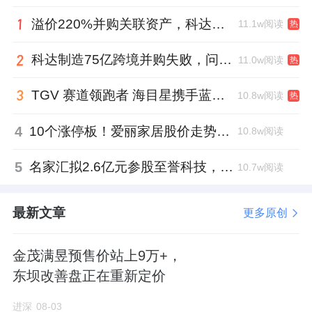
人事专员起步，历经周口公司、淮阳项目公司
溢价220%并购关联资产，科达制造近75亿元重组被否
11.1w阅读
热
等多地锻炼，2019年起担任周口公司总经理，
科达制造75亿跨境并购失败，问题出在哪一关？
11.0w阅读
热
后升任建业地产助理总裁、副总裁，2025年10
月起出任建业地产执行总裁。
TGV 赛道领跑者 海目星携手蓝思科技掘金先进封装
10.8w阅读
热
如今转任建业新生活CEO，他与公司签订了一
4
10个涨停板！爱丽家居股价走势有点狂
10.8w阅读
份为期三年的服务合约，年薪为132万元，较
5
名家汇拟2.6亿元参股至誉科技，跨界布局工业级固态存储
10.7w阅读
前两任CEO史书山、代纪玲200万元的年薪标
准有所下调。这种薪酬设定既反映了行业寒冬
最新文章
更多原创
期的降本趋势，也可能暗含了内部提拔的“信任
价码”。
金茂满昱预售价站上9万+，
对于建业新生活而言，闫学文的到任意味着两
东坝改善盘正在重新定价
重使命。
进深
08-03