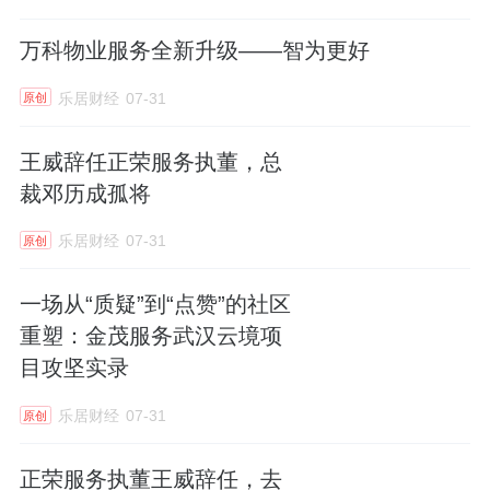
在治理层面，主席与CEO的分设有助于提升决
万科物业服务全新升级——智为更好
策透明度和监督有效性，在当前投资者高度关
乐居财经
07-31
原创
注公司治理质量的背景下，这本身就是一种正
向信号。
王威辞任正荣服务执董，总
裁邓历成孤将
在业务层面，闫学文的核心任务之一便是在行
业周期调整中提振业绩。而他的地产背景和区
乐居财经
07-31
原创
域管理经验，能否为建业新生活带来更多与上
一场从“质疑”到“点赞”的社区
游地产协同发展的机会，特别是在城市更新、
重塑：金茂服务武汉云境项
存量资产运营等领域？
目攻坚实录
再下一次交卷，会给出答案。
乐居财经
07-31
原创
正荣服务执董王威辞任，去