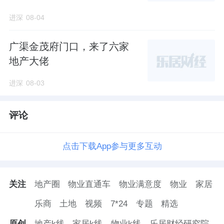
进深
08-04
广渠金茂府门口，来了六家
地产大佬
进深
08-03
评论
点击下载App参与更多互动
关注
地产圈
物业直通车
物业满意度
物业
家居
乐商
土地
视频
7*24
专题
精选
原创
地产k线
家居k线
物业k线
乐居财经研究院