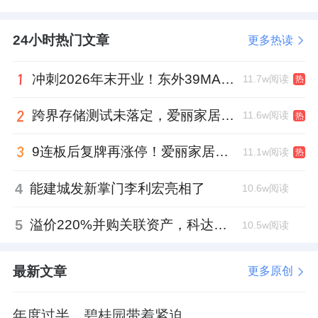
24小时热门文章
更多热读
冲刺2026年末开业！东外39MALL全球招商启幕，重构东直门商圈格局
11.7w阅读
热
跨界存储测试未落定，爱丽家居复牌前自揭多重风险
11.6w阅读
热
9连板后复牌再涨停！爱丽家居市盈率318倍，跨界收购案尚未落地
11.1w阅读
热
4
能建城发新掌门李利宏亮相了
10.6w阅读
5
溢价220%并购关联资产，科达制造近75亿元重组被否
10.5w阅读
最新文章
更多原创
年度过半，碧桂园带着紧迫