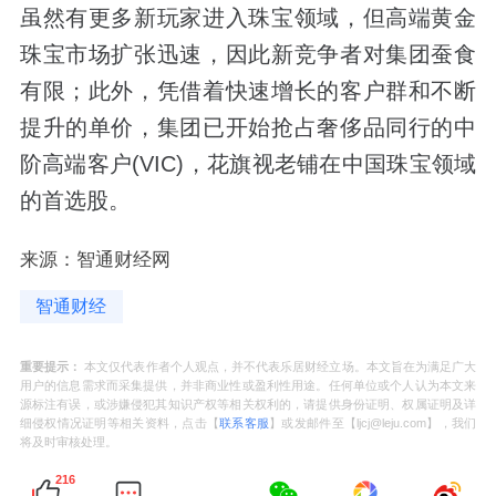
虽然有更多新玩家进入珠宝领域，但高端黄金
珠宝市场扩张迅速，因此新竞争者对集团蚕食
有限；此外，凭借着快速增长的客户群和不断
提升的单价，集团已开始抢占奢侈品同行的中
阶高端客户(VIC)，花旗视老铺在中国珠宝领域
的首选股。
来源：智通财经网
智通财经
重要提示：
本文仅代表作者个人观点，并不代表乐居财经立场。本文旨在为满足广大
用户的信息需求而采集提供，并非商业性或盈利性用途。任何单位或个人认为本文来
源标注有误，或涉嫌侵犯其知识产权等相关权利的，请提供身份证明、权属证明及详
细侵权情况证明等相关资料，点击【
联系客服
】或发邮件至【ljcj@leju.com】，我们
将及时审核处理。
216