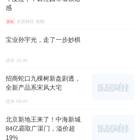
感
乐居财经
刚刚
原创
宝业孙宇光，走了一步妙棋
进深
16:36
招商蛇口九棵树新盘剧透，
全新产品系宋风大宅
进深
08-05
北京新地王来了！中海新城
84亿霸取广渠门，溢价超
19%