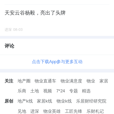
天安云谷杨毅，亮出了头牌
进深
08-03
评论
点击下载App参与更多互动
关注
地产圈
物业直通车
物业满意度
物业
家居
乐商
土地
视频
7*24
专题
精选
原创
地产k线
家居k线
物业k线
乐居财经研究院
见地
进深
物业英雄
工匠先锋
乐财札记