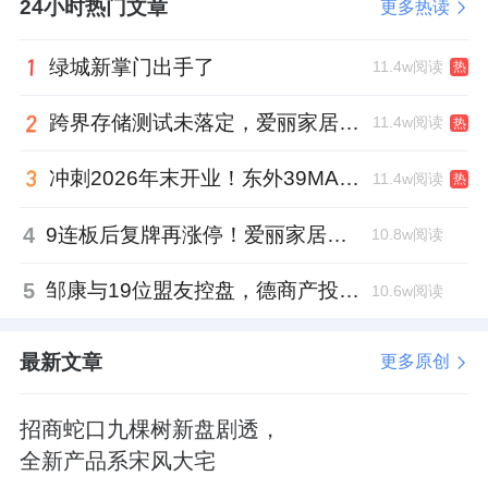
24小时热门文章
更多热读
绿城新掌门出手了
11.4w阅读
热
跨界存储测试未落定，爱丽家居复牌前自揭多重风险
11.4w阅读
热
冲刺2026年末开业！东外39MALL全球招商启幕，重构东直门商圈格局
11.4w阅读
热
4
9连板后复牌再涨停！爱丽家居市盈率318倍，跨界收购案尚未落地
10.8w阅读
5
邹康与19位盟友控盘，德商产投服务散户绝迹
10.6w阅读
最新文章
更多原创
招商蛇口九棵树新盘剧透，
全新产品系宋风大宅