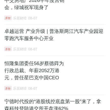
中交房地产2026半年度营销
会，绿城祝军现身了
乐居财经
08-07
原创
卓越运营 产业升级 | 普洛斯两江汽车产业园迎
零跑汽车服务中心开业
乐居财经
08-07
原创
恒隆集团委任56岁蔡德粦为
行政总裁、年薪2052万港
元，曾任星巴克中国CEO
乐居财经
08-07
原创
宁德时代投的“港股线控底盘第一股”来了，拿
森科技登陆港交所开盘涨62%