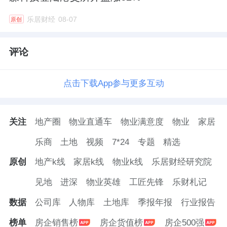
乐居财经
08-07
原创
评论
点击下载App参与更多互动
关注
地产圈
物业直通车
物业满意度
物业
家居
乐商
土地
视频
7*24
专题
精选
原创
地产k线
家居k线
物业k线
乐居财经研究院
见地
进深
物业英雄
工匠先锋
乐财札记
数据
公司库
人物库
土地库
季报年报
行业报告
榜单
房企销售榜
房企货值榜
房企500强