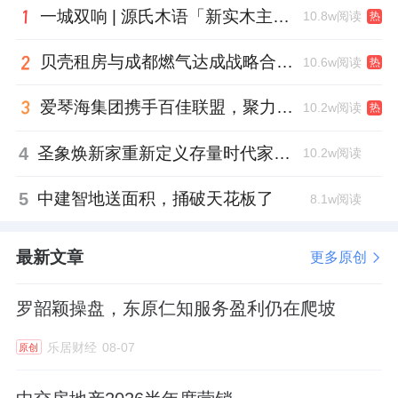
一城双响 | 源氏木语「新实木主义——黑标生活提案」发布会落地天津，黑标旗舰店盛大启幕
10.8w阅读
热
贝壳租房与成都燃气达成战略合作 打通安全巡检“最后一米”
10.6w阅读
热
爱琴海集团携手百佳联盟，聚力共拓存量商业新赛道
10.2w阅读
热
4
圣象焕新家重新定义存量时代家居升级逻辑，筑牢说换就换的底气！
10.2w阅读
5
中建智地送面积，捅破天花板了
8.1w阅读
最新文章
更多原创
罗韶颖操盘，东原仁知服务盈利仍在爬坡
乐居财经
08-07
原创