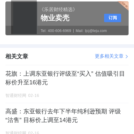
《乐居财经精选》
物业卖壳
订阅
Tel:
400-606-6969
Mail:
ljcj@leju.com
相关文章
更多相关文章
花旗：上调东亚银行评级至“买入” 估值吸引目
标价升至16港元
智通财经网
02-16
高盛：东亚银行去年下半年纯利逊预期 评级
“沽售” 目标价上调至14港元
智通财经网
02-16