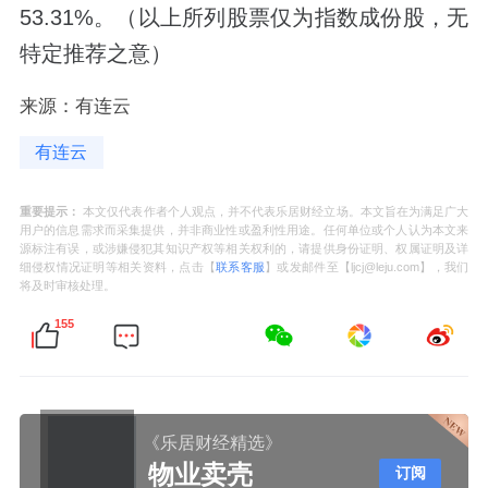
53.31%。（以上所列股票仅为指数成份股，无
特定推荐之意）
来源：有连云
有连云
重要提示：
本文仅代表作者个人观点，并不代表乐居财经立场。本文旨在为满足广大
用户的信息需求而采集提供，并非商业性或盈利性用途。任何单位或个人认为本文来
源标注有误，或涉嫌侵犯其知识产权等相关权利的，请提供身份证明、权属证明及详
细侵权情况证明等相关资料，点击【
联系客服
】或发邮件至【ljcj@leju.com】，我们
将及时审核处理。
155
《乐居财经精选》
物业卖壳
订阅