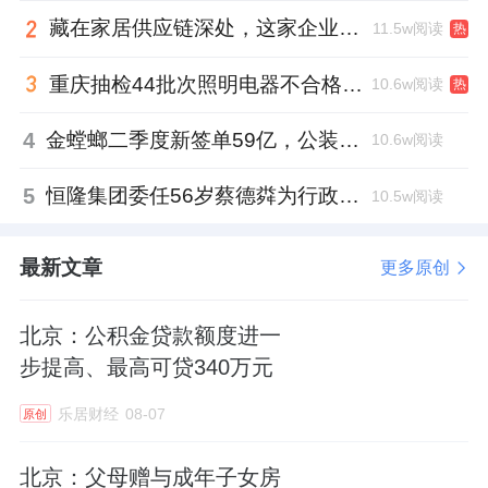
藏在家居供应链深处，这家企业正在悄悄转型
11.5w阅读
热
重庆抽检44批次照明电器不合格，木林森全资子公司被点名
10.6w阅读
热
4
金螳螂二季度新签单59亿，公装业务贡献逾八成
10.6w阅读
5
恒隆集团委任56岁蔡德粦为行政总裁、年薪2052万港元，曾任星巴克中国CEO
10.5w阅读
最新文章
更多原创
北京：公积金贷款额度进一
步提高、最高可贷340万元
乐居财经
08-07
原创
北京：父母赠与成年子女房