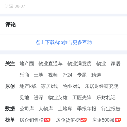
进深
08-07
评论
点击下载App参与更多互动
关注
地产圈
物业直通车
物业满意度
物业
家居
乐商
土地
视频
7*24
专题
精选
原创
地产k线
家居k线
物业k线
乐居财经研究院
见地
进深
物业英雄
工匠先锋
乐财札记
数据
公司库
人物库
土地库
季报年报
行业报告
榜单
房企销售榜
房企货值榜
房企500强