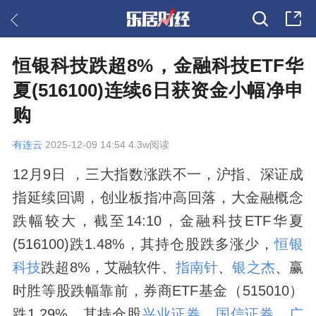
恒银科技跌超8%，金融科技ETF华
夏(516100)连续6日获资金小幅净申
购
有连云
2025-12-09 14:54 4.3w阅读
12月9日 ，三大指数涨跌不一，沪指、深证成
指延续回调，创业板指冲高回落，大金融概念
跌幅较大，截至14:10，金融科技ETF华夏
(516100)跌1.48%，其持仓股跌多涨少，
恒银
科技
跌超8%，艾融软件、
指南针
、
银之杰
、赢
时胜等股跌幅靠前，券商ETF基金（515010）
跌1.29%，其持仓股
兴业证券
、
国信证券
、
广