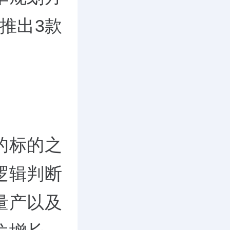
推出3款
的标的之
逻辑判断
量产以及