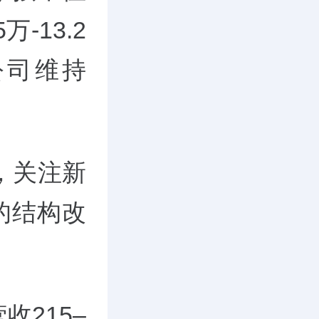
-13.2
公司维持
，关注新
的结构改
收215–