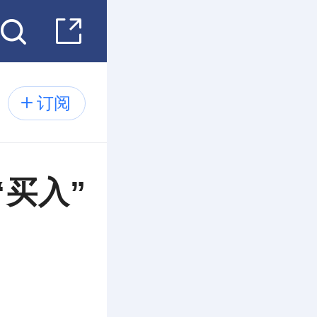
订阅
买入”