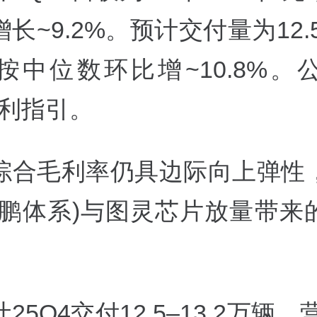
长~9.2%。预计交付量为12.5万
按中位数环比增~10.8%。
盈利指引。
、综合毛利率仍具边际向上弹性
鲲鹏体系)与图灵芯片放量带来
25Q4交付12.5–13.2万辆、营