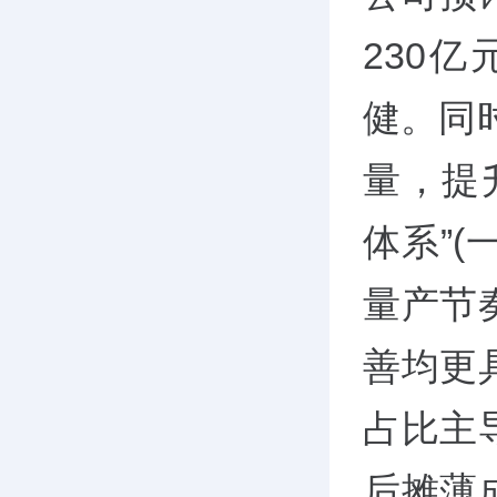
230
健。同
量，提
体系”(
量产节
善均更
占比主
后摊薄