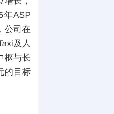
位增长，
6年ASP
，公司在
axi及人
中枢与长
港元的目标