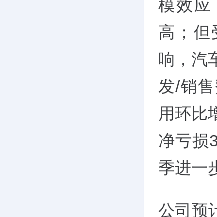
模效应
高；但
响，汽车
发/销
用环比增
净亏损3
季进一
公司预计