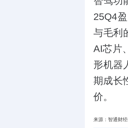
智驾功
25Q4
与毛利
AI芯片
形机器
期成长性
价。
来源：智通财经