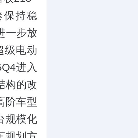
奏保持稳
进一步放
超级电动
5Q4进入
结构的改
高阶车型
台规模化
车规划方