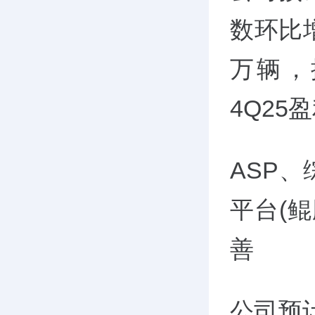
数环比增
万辆，
4Q25
ASP
平台(
善
公司预计