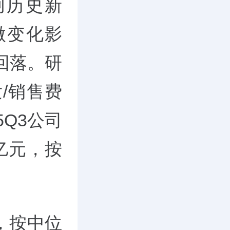
创历史新
微变化影
幅回落。研
/销售费
5Q3公司
5亿元，按
元，按中位