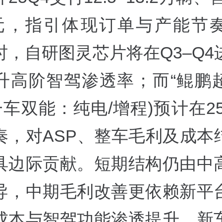
亿元，指引体现订单与产能节
时，自研图灵芯片将在Q3–Q4
升高阶智驾渗透率；而“鲲鹏
一车双能：纯电/增程)预计在2
奏，对ASP、整车毛利及成本
具边际贡献。短期结构仍由中
导，中期毛利改善更依赖新平
成本与智驾功能渗透提升。新