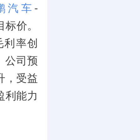
鹏汽车
-
的目标价。
毛利率创
。公司预
升，受益
盈利能力