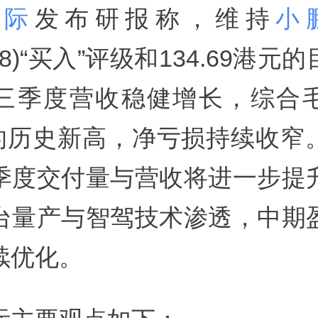
国际
发布研报称，维持
小
868)“买入”评级和134.69港元
三季度营收稳健增长，综合
1%的历史新高，净亏损持续收窄
季度交付量与营收将进一步提
台量产与智驾技术渗透，中期
续优化。