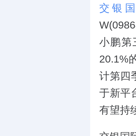
交银
W(09
小鹏第
20.
计第四
于新平
有望持