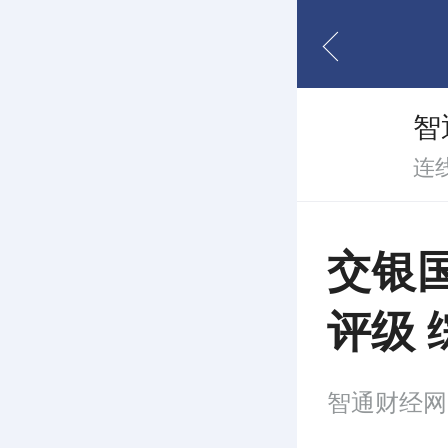
智
连
交银
评级
智通财经网