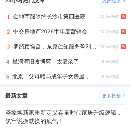
24小时热门文章
更多热读
金地商服签约长沙市第四医院
11.0w阅读
热
中交房地产2026半年度营销会，绿城祝军现身了
10.7w阅读
热
罗韶颖操盘，东原仁知服务盈利仍在爬坡
10.5w阅读
热
4
星河湾旧改博弈，太复杂了
9.9w阅读
5
北京：父母赠与成年子女房屋，不再核验子女的购房资格
9.6w阅读
最新文章
更多原创
圣象焕新家重新定义存量时代家居升级逻辑，
筑牢说换就换的底气！