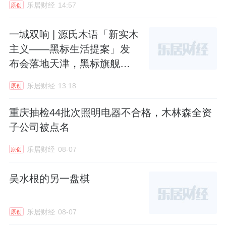
乐居财经
14:57
原创
一城双响 | 源氏木语「新实木
主义——黑标生活提案」发
布会落地天津，黑标旗舰店
盛大启幕
乐居财经
13:18
原创
重庆抽检44批次照明电器不合格，木林森全资
子公司被点名
乐居财经
08-07
原创
吴水根的另一盘棋
乐居财经
08-07
原创