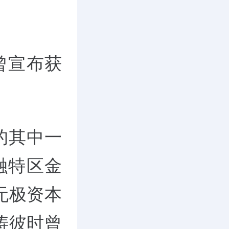
曾宣布获
的其中一
融特区金
无极资本
涛彼时曾