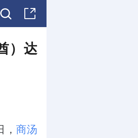
酋）达
用
日，
商汤