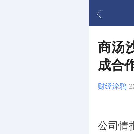
商汤
成合
财经涂鸦
2
公司情