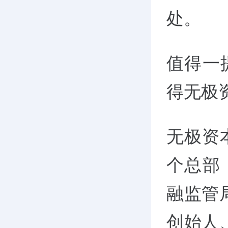
处。
值得一
得无极
无极资
个总部
融监管
创始人