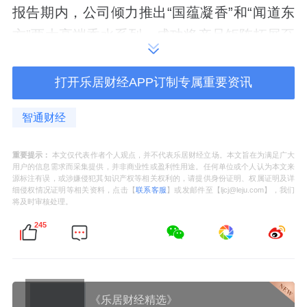
报告期内，公司倾力推出“国蕴凝香”和“闻道东
方”两大高端香水系列，成功将产品矩阵拓展至
香氛市场同时，公司持续推进品牌形象升级，
在杭州核心商区开设首家品牌形象旗舰店，并
打开乐居财经APP订制专属重要资讯
新入驻北京SKP等高端百货商场，进一步巩固
智通财经
和强化了品牌的高端定位。公司未来在SKU拓
展和店效提升方面仍有较大空间，有望持续释
重要提示：
本文仅代表作者个人观点，并不代表乐居财经立场。本文旨在为满足广大
用户的信息需求而采集提供，并非商业性或盈利性用途。任何单位或个人认为本文来
放增长动能。与国际头部彩妆品牌相比，公司
源标注有误，或涉嫌侵犯其知识产权等相关权利的，请提供身份证明、权属证明及详
细侵权情况证明等相关资料，点击【
联系客服
】或发邮件至【ljcj@leju.com】，我们
目前约400个SKU，在唇妆、眼影、粉底色号
将及时审核处理。
等方面仍有较大拓展潜力。同时，公司线下门
245
店坪效相较于国际一线品牌仍有提升空间，随
着品牌势能的持续释放和运营效率的优化，增
长动能充足。
《乐居财经精选》