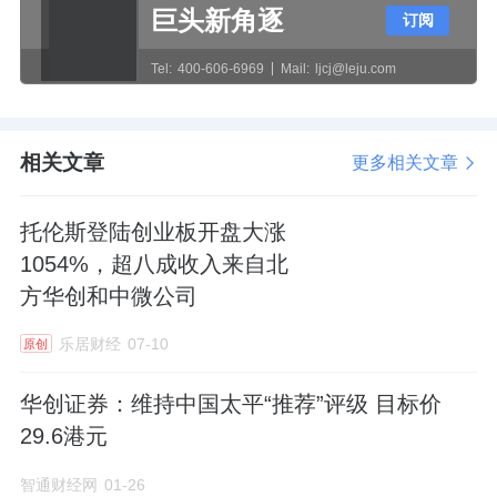
巨头新角逐
投资建议
订阅
Tel:
400-606-6969
Mail:
ljcj@leju.com
毛戈平作为国货高端美妆标杆，品牌护城河深
厚，彩妆与护肤双轮驱动增长稳健。公司成功
拓展香氛品类，展现多品类矩阵化发展的潜
相关文章
更多相关文章
力。线上渠道高速增长，线下渠道通过体验式
服务巩固优势，双渠道协同发展健康。公司未
托伦斯登陆创业板开盘大涨
来在SKU拓展和店效提升方面仍有较大空间，
1054%，超八成收入来自北
方华创和中微公司
有望持续释放增长动能。
乐居财经
07-10
原创
来源：智通财经网
华创证券：维持中国太平“推荐”评级 目标价
29.6港元
智通财经网
01-26