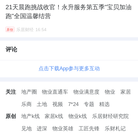
21天晨跑挑战收官！永升服务第五季"宝贝加油
跑"全国温馨结营
乐居财经
16:54
原创
评论
点击下载App参与更多互动
关注
地产圈
物业直通车
物业满意度
物业
家居
乐商
土地
视频
7*24
专题
精选
原创
地产k线
家居k线
物业k线
乐居财经研究院
见地
进深
物业英雄
工匠先锋
乐财札记