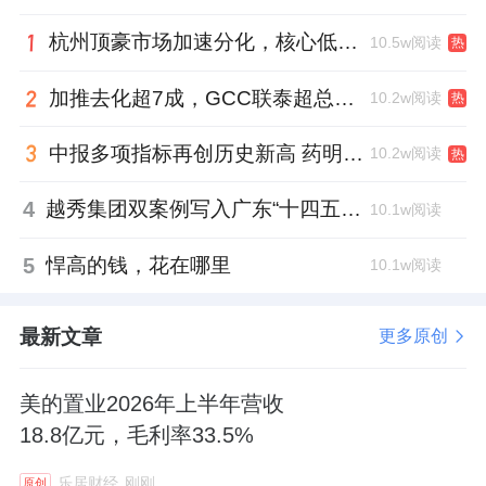
杭州顶豪市场加速分化，核心低密资产迎来价值兑现
10.5w阅读
热
加推去化超7成，GCC联泰超总湾再次引爆深圳顶豪市场认购热潮
10.2w阅读
热
中报多项指标再创历史新高 药明康德将高质量发展成果“分发”到位
10.2w阅读
热
4
越秀集团双案例写入广东“十四五”公共文化答卷，复合文化空间助力青年发展型城市建设
10.1w阅读
5
悍高的钱，花在哪里
10.1w阅读
最新文章
更多原创
美的置业2026年上半年营收
18.8亿元，毛利率33.5%
乐居财经
刚刚
原创