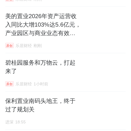
美的置业2026年资产运营收
入同比大增103%达5.6亿元，
产业园区与商业业态有效互
补
乐居财经
刚刚
原创
碧桂园服务和万物云，打起
来了
乐居财经
1小时前
原创
保利置业南码头地王，终于
过了规划关
进深
18:55