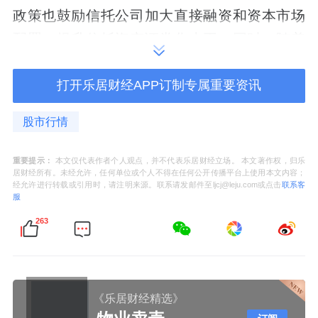
政策也鼓励信托公司加大直接融资和资本市场
配置，提升信托资产证券化水平。同时，随着
权益市场成熟度提升和中国居民财富管理需求
打开乐居财经APP订制专属重要资讯
升级，信托客户对于资本增值的诉求日益增
强，也倒逼信托公司加大对股票、基金等标品
股市行情
资产的研究与布局。
重要提示：
本文仅代表作者个人观点，并不代表乐居财经立场。 本文著作权，归乐
帅国让则称，资管新规实施后，信托公司加速
居财经所有。未经允许，任何单位或个人不得在任何公开传播平台上使用本文内容；
经允许进行转载或引用时，请注明来源。联系请发邮件至ljcj@leju.com或点击
联系客
向资产管理、资产服务等本源业务转型，需要
服
增加权益类资产配置以提升收益。同时，越来
263
越多中长期资金进入市场，为信托资金入市提
供了良好的环境，权益市场的吸引力也在提
升，因此权益市场成为信托公司业务转型的重
《乐居财经精选》
要投资方向。