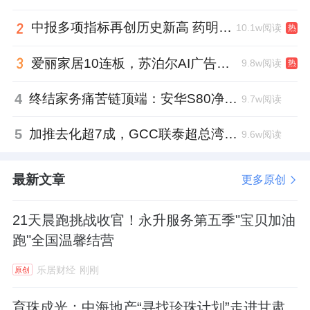
中报多项指标再创历史新高 药明康德将高质量发展成果“分发”到位
10.1w阅读
热
爱丽家居10连板，苏泊尔AI广告翻车，居然之家首单REITs获批丨家居周记
9.8w阅读
热
4
终结家务痛苦链顶端：安华S80净界守护者以“5重泡沫洗”让马桶从此免刷洗
9.7w阅读
5
加推去化超7成，GCC联泰超总湾再次引爆深圳顶豪市场认购热潮
9.6w阅读
最新文章
更多原创
21天晨跑挑战收官！永升服务第五季"宝贝加油
跑"全国温馨结营
乐居财经
刚刚
原创
育珠成光：中海地产“寻找珍珠计划”走进甘肃