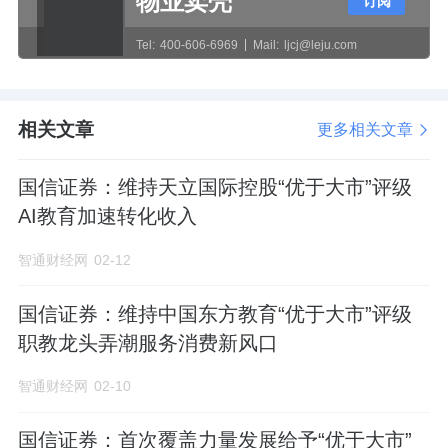
物业卖壳
订阅
曾刚还提到，未来，信托公司投向权益市场的
Tel:
400-606-6969
Mail:
ljcj@leju.com
方式将更注重风险控制与业绩稳健，为高净值
客户提供差异化、专业化的资产配置方案。
相关文章
更多相关文章
（AI撰文，仅供参考）
国信证券：维持天立国际控股“优于大市”评级
AI教育加速转化收入
智通财经网
02-12
国信证券：维持中国东方教育“优于大市”评级
职教龙头弄潮服务消费新风口
智通财经网
02-10
国信证券：首次覆盖力量发展给予“优于大市”