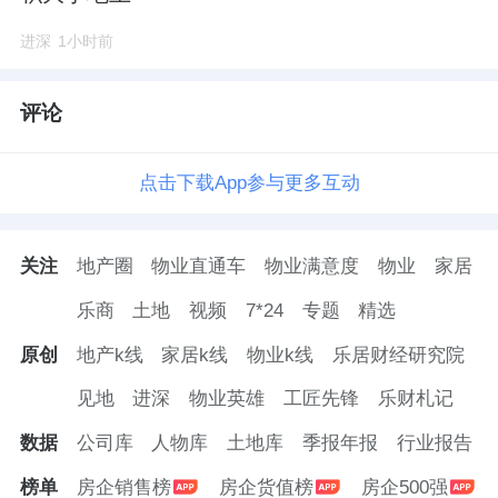
进深
1小时前
评论
点击下载App参与更多互动
关注
地产圈
物业直通车
物业满意度
物业
家居
乐商
土地
视频
7*24
专题
精选
原创
地产k线
家居k线
物业k线
乐居财经研究院
见地
进深
物业英雄
工匠先锋
乐财札记
数据
公司库
人物库
土地库
季报年报
行业报告
榜单
房企销售榜
房企货值榜
房企500强