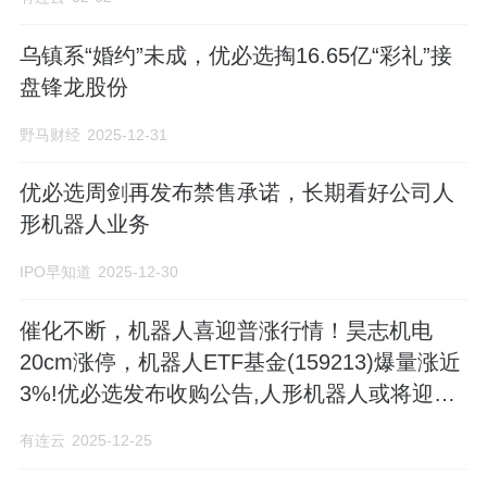
乌镇系“婚约”未成，优必选掏16.65亿“彩礼”接
盘锋龙股份
野马财经
2025-12-31
优必选周剑再发布禁售承诺，长期看好公司人
形机器人业务
IPO早知道
2025-12-30
催化不断，机器人喜迎普涨行情！昊志机电
20cm涨停，机器人ETF基金(159213)爆量涨近
3%!优必选发布收购公告,人形机器人或将迎
来"H+A第一股"
有连云
2025-12-25