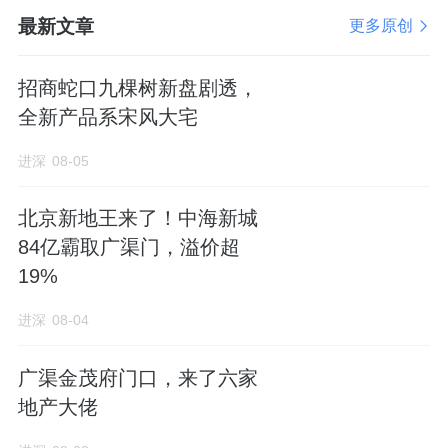
最新文章
更多原创
招商蛇口九棵树新盘剧透，
全新产品系宋风大宅
进深
08-05
北京新地王来了！中海新城
84亿霸取广渠门，溢价超
19%
进深
08-04
广渠金茂府门口，来了六家
地产大佬