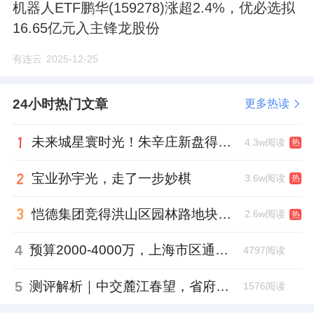
机器人ETF鹏华(159278)涨超2.4%，优必选拟
16.65亿元入主锋龙股份
有连云
2025-12-25
24小时热门文章
更多热读
未来城星寰时光！朱辛庄新盘得房率创新高
4.3w阅读
热
宝业孙宇光，走了一步妙棋
3.6w阅读
热
恺德集团竞得洪山区园林路地块，引入贝好家C2M产品定位及营销服务
2.6w阅读
热
4
预算2000-4000万，上海市区通勤便利的别墅怎么选？这份榜单请收好
4797阅读
5
测评解析｜中交麓江春望，省府北的“高得房率”与“豪宅困局”
1576阅读