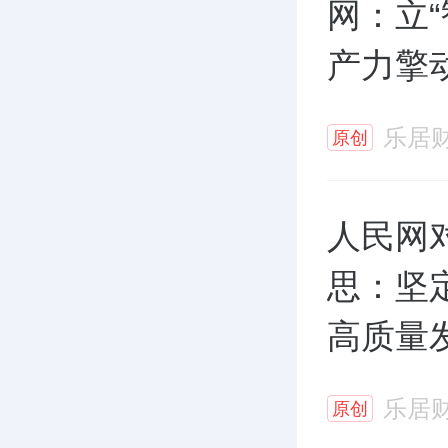
网：立“
产力擎
乐居
原创
人民网
思：坚
高质量
乐居
原创