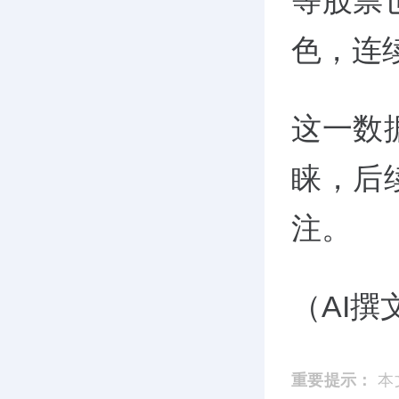
等股票
色，连
这一数
睐，后
注。
（AI
重要提示：
本