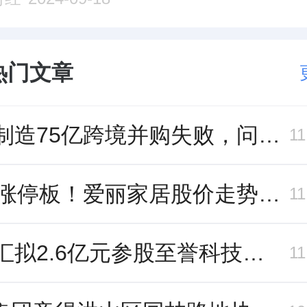
热门文章
科达制造75亿跨境并购失败，问题出在哪一关？
1
10个涨停板！爱丽家居股价走势有点狂
1
名家汇拟2.6亿元参股至誉科技，跨界布局工业级固态存储
1