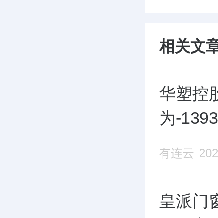
相关文
华塑控股
为-13
有连云
202
皇派门