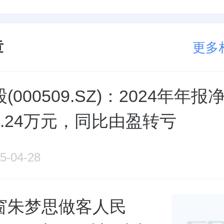
章
更多
(000509.SZ)：2024年年报
93.24万元，同比由盈转亏
5-04-28
窗朱梦思做客人民