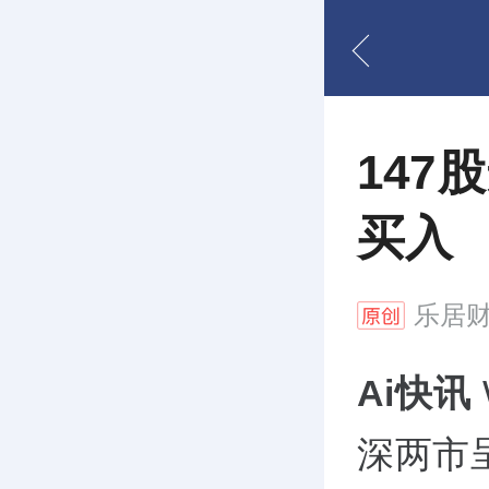
14
买入
乐居
Ai快讯
深两市