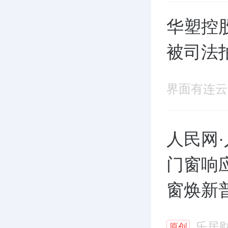
华塑控股
被司法拍
界面有连云
人民网·
门窗响
窗焕新
乐居
原创