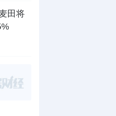
藏麦田将
5%