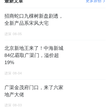
最新文章
更多原创
招商蛇口九棵树新盘剧透，
全新产品系宋风大宅
进深
08-05
北京新地王来了！中海新城
84亿霸取广渠门，溢价超
19%
进深
08-04
广渠金茂府门口，来了六家
地产大佬
进深
08-03