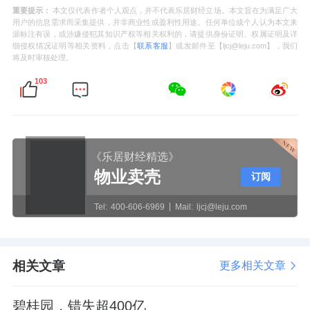
重要提示：
本文仅代表作者个人观点，并不代表乐居财经立场。本文旨在为满足广大
用户的信息需求而采集提供，并非商业性或盈利性用途。任何单位或个人认为本文来
源标注有误，或涉嫌侵犯其知识产权等相关权利的，请提供身份证明、权属证明及详
细侵权情况证明等相关资料，点击【
联系客服
】或发邮件至【ljcj@leju.com】，我们
将及时审核处理。
103
《乐居财经精选》
物业卖壳
订阅
Tel:
400-606-6969
Mail:
ljcj@leju.com
相关文章
更多相关文章
碧桂园，错失超400亿