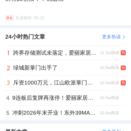
乐居财经
05-22
原创
24小时热门文章
更多热读
跨界存储测试未落定，爱丽家居复牌前自揭多重风险
11.1w阅读
热
绿城新掌门出手了
10.9w阅读
热
斥资1000万元，江山欧派掌门人吴水根加码创投基金
10.5w阅读
热
4
9连板后复牌再涨停！爱丽家居市盈率318倍，跨界收购案尚未落地
10.5w阅读
5
冲刺2026年末开业！东外39MALL全球招商启幕，重构东直门商圈格局
10.4w阅读