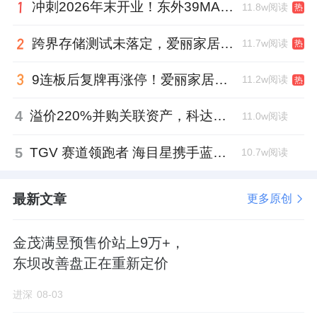
冲刺2026年末开业！东外39MALL全球招商启幕，重构东直门商圈格局
11.8w阅读
热
跨界存储测试未落定，爱丽家居复牌前自揭多重风险
11.7w阅读
热
9连板后复牌再涨停！爱丽家居市盈率318倍，跨界收购案尚未落地
11.2w阅读
热
4
溢价220%并购关联资产，科达制造近75亿元重组被否
11.0w阅读
5
TGV 赛道领跑者 海目星携手蓝思科技掘金先进封装
10.7w阅读
最新文章
更多原创
金茂满昱预售价站上9万+，
东坝改善盘正在重新定价
进深
08-03