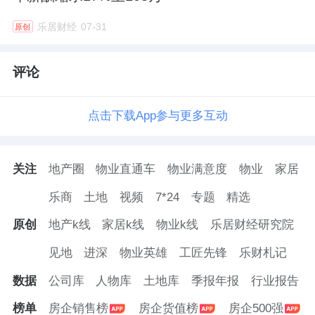
乐居财经
07-31
原创
评论
点击下载App参与更多互动
关注
地产圈
物业直通车
物业满意度
物业
家居
乐商
土地
视频
7*24
专题
精选
原创
地产k线
家居k线
物业k线
乐居财经研究院
见地
进深
物业英雄
工匠先锋
乐财札记
数据
公司库
人物库
土地库
季报年报
行业报告
榜单
房企销售榜
房企货值榜
房企500强