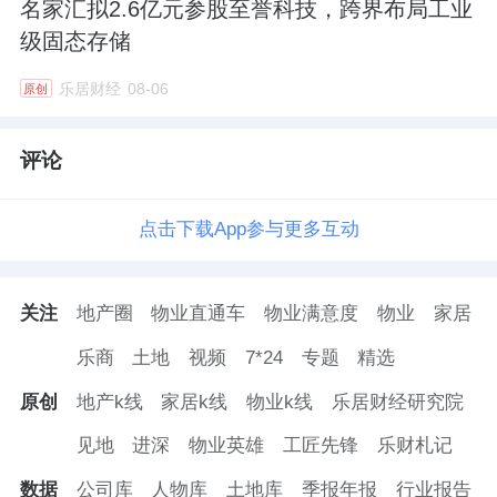
名家汇拟2.6亿元参股至誉科技，跨界布局工业
级固态存储
乐居财经
08-06
原创
评论
点击下载App参与更多互动
关注
地产圈
物业直通车
物业满意度
物业
家居
乐商
土地
视频
7*24
专题
精选
原创
地产k线
家居k线
物业k线
乐居财经研究院
见地
进深
物业英雄
工匠先锋
乐财札记
数据
公司库
人物库
土地库
季报年报
行业报告