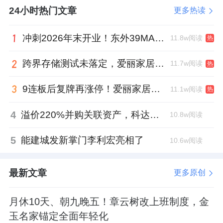
有能力保障新项目成功开业三大要素。
24小时热门文章
更多热读
标的上，推荐已具备优秀商业地产公司三要素
冲刺2026年末开业！东外39MALL全球招商启幕，重构东直门商圈格局
11.8w阅读
热
的
太古地产
(01972)、
新城控股
跨界存储测试未落定，爱丽家居复牌前自揭多重风险
11.7w阅读
热
(601155.SH,01030)、
华润万象生活
(01209)，
建议关注股息率有一定优势的
希慎兴业
9连板后复牌再涨停！爱丽家居市盈率318倍，跨界收购案尚未落地
11.1w阅读
热
(00014)、运营稳健的
九龙仓置业
(01997)以及
4
溢价220%并购关联资产，科达制造近75亿元重组被否
10.8w阅读
商圈头部且运营能力强的REITs。
5
能建城发新掌门李利宏亮相了
10.6w阅读
风险提示
经济居民消费超预期下行，行业竞争加剧。
最新文章
更多原创
来源：智通财经网
月休10天、朝九晚五！章云树改上班制度，金
玉名家锚定全面年轻化