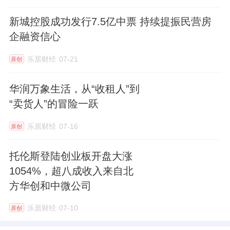
的真正差异在于能否长期做好多个购物中心，
因此形成一套完善的管理体系保证员工主观能
新城控股成功发行7.5亿中票 持续提振民营房
动地发挥经验是核心。对于商业地产公司，好
企融资信心
的管理体系主要包括人才梯队培养机制、激励
乐居财经
07-21
原创
机制、集权与放权的平衡。
华润万象生活，从“收租人”到
头部购物中心及商业地产公司是典型的红利资
“卖货人”的冒险一跃
产，消费降级下仍具有稳定性
乐居财经
07-16
原创
即使面临经济下行，商圈内头部的购物中心仍
托伦斯登陆创业板开盘大涨
有强稳定性，通过承接商圈内尾部玩家出清后
1054%，超八成收入来自北
的客流、引入需求增长的品牌、营销活动和会
方华创和中微公司
员活动具有规模优势保障自身客流和零售额实
现增长。公司层面来看，优秀的商业地产公司
乐居财经
07-10
原创
需要具备管理优势、存量购物中心稳定性强、