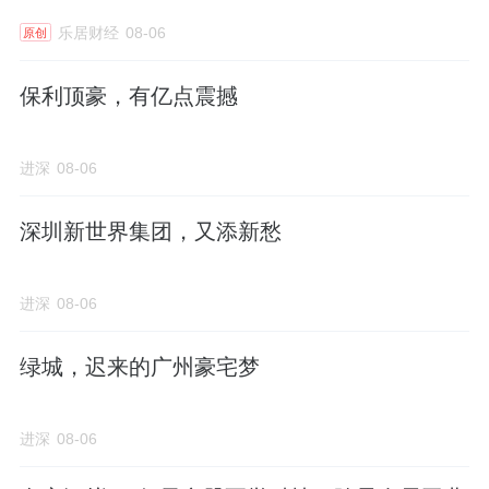
乐居财经
08-06
原创
保利顶豪，有亿点震撼
进深
08-06
深圳新世界集团，又添新愁
进深
08-06
绿城，迟来的广州豪宅梦
进深
08-06