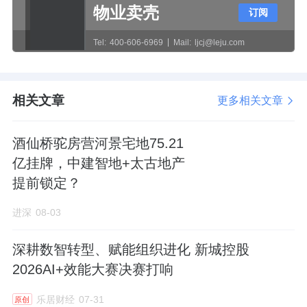
的竞争者，原优势项目也可能面临被淘汰的风
物业卖壳
订阅
险。另外，购物中心往往也能通过强运营加深
Tel:
400-606-6969
Mail:
ljcj@leju.com
商圈的地位优势，如南京西路商圈因
恒隆
广
场、
兴业
太古汇、
嘉里
中心等长期保持上海重
相关文章
奢第一地位。因此单个购物中心想要实现长期
更多相关文章
经营，需做到地段、定位、体量、动线、运营
酒仙桥驼房营河景宅地75.21
全方位无短板，保持可逛性。
亿挂牌，中建智地+太古地产
为什么商业地产公司的核心竞争力在于是否形
提前锁定？
成了完善的管理体系？
进深
08-03
打造运营购物中心是典型know-how的生意，有
深耕数智转型、赋能组织进化 新城控股
一定的门槛但经验并不稀缺，投入成本、挖人
2026AI+效能大赛决赛打响
也能打造一个好的购物中心。商业地产公司间
乐居财经
07-31
原创