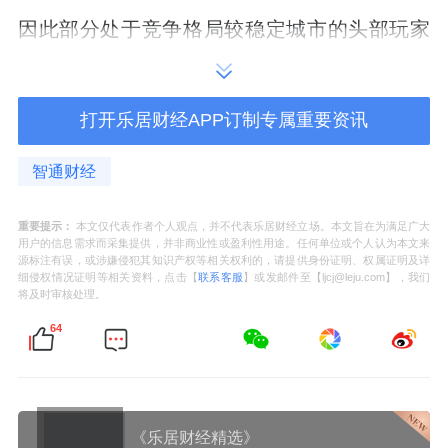
因此部分处于竞争格局较稳定城市的头部玩家
可以通过以下几种方式保持零售额稳定甚至实
现增长：引入需求快速增长的品牌，如
老铺黄
打开乐居财经APP订制专属重要资讯
金
、始祖鸟、昂跑，miumiu等；承接商圈内闭
店购物中心客流；提档升级；扩建及增加铺
智通财经
位，具体案例包括北京三里屯太古里、沈阳万
象城等。
重要提示：
本文仅代表作者个人观点，并不代表乐居财经立场。本文旨在为满足广大
用户的信息需求而采集提供，并非商业性或盈利性用途。任何单位或个人认为本文来
源标注有误，或涉嫌侵犯其知识产权等相关权利的，请提供身份证明、权属证明及详
为什么对于单个购物中心，竞争壁垒并非地段
细侵权情况证明等相关资料，点击【
联系客服
】或发邮件至【ljcj@leju.com】，我们
将及时审核处理。
或运营能力等单一因素，而是可逛性？
64
购物中心可能因较早占据优质地段而具有较强
的先发优势，但一个城市或商圈的核心地段不
是唯一的，如果出现体量更大且运营能力更强
《乐居财经精选》