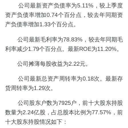
公司最新资产负债率为5.11%，较上季度
资产负债率增加0.74个百分点，较去年同期资
产负债率增加1.33个百分点。
公司最新毛利率为78.83%，较去年同期毛
利率减少1.79个百分点。最新ROE为11.20%。
公司摊薄每股收益为2.22元。
公司最新总资产周转率为0.18次。最新存
货周转率为1.29次。
公司股东户数为7925户，前十大股东持股
数量为2.24亿股，占总股本比例为77.57%，前
十大股东持股情况如下：