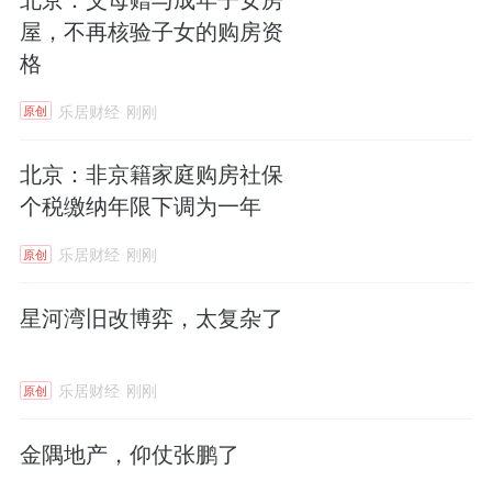
屋，不再核验子女的购房资
格
乐居财经
刚刚
原创
北京：非京籍家庭购房社保
个税缴纳年限下调为一年
乐居财经
刚刚
原创
星河湾旧改博弈，太复杂了
乐居财经
刚刚
原创
金隅地产，仰仗张鹏了