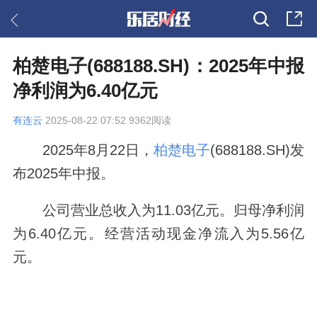
柏楚电子(688188.SH)：2025年中报
净利润为6.40亿元
有连云
2025-08-22 07:52 9362阅读
2025年8月22日，
柏楚电子
(688188.SH)发
布2025年中报。
公司营业总收入为11.03亿元。归母净利润
为6.40亿元。经营活动现金净流入为5.56亿
元。