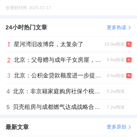
智通财经网
2025-07-17
24小时热门文章
更多热读
星河湾旧改博弈，太复杂了
10.0w阅读
热
北京：父母赠与成年子女房屋，不再核验子女的购房资格
9.6w阅读
热
北京：公积金贷款额度进一步提高、最高可贷340万元
9.5w阅读
热
4
北京：非京籍家庭购房社保个税缴纳年限下调为一年
9.2w阅读
5
贝壳租房与成都燃气达成战略合作 打通安全巡检“最后一米”
7.2w阅读
最新文章
更多原创