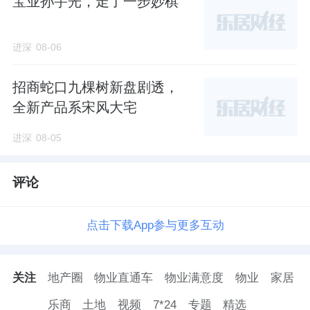
宝业孙宇光，走了一步妙棋
进深
08-06
招商蛇口九棵树新盘剧透，
全新产品系宋风大宅
进深
08-05
评论
点击下载App参与更多互动
关注
地产圈
物业直通车
物业满意度
物业
家居
乐商
土地
视频
7*24
专题
精选