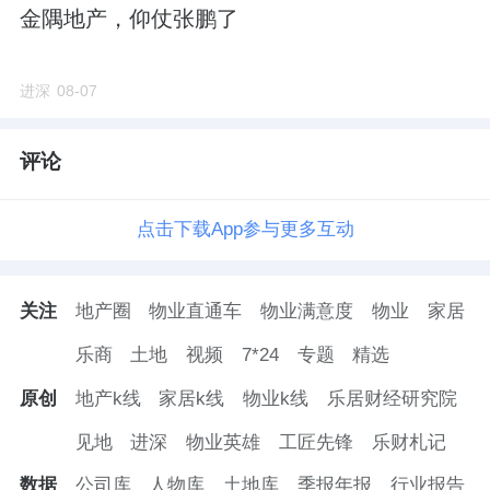
金隅地产，仰仗张鹏了
进深
08-07
评论
点击下载App参与更多互动
关注
地产圈
物业直通车
物业满意度
物业
家居
乐商
土地
视频
7*24
专题
精选
原创
地产k线
家居k线
物业k线
乐居财经研究院
见地
进深
物业英雄
工匠先锋
乐财札记
数据
公司库
人物库
土地库
季报年报
行业报告