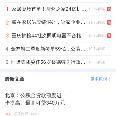
家居卖场首单！居然之家24亿机构间REITs获深交所无异议函
12.3w阅读
热
藏在家居供应链深处，这家企业正在悄悄转型
11.7w阅读
热
重庆抽检44批次照明电器不合格，木林森全资子公司被点名
10.7w阅读
热
4
金螳螂二季度新签单59亿，公装业务贡献逾八成
10.7w阅读
5
恒隆集团委任56岁蔡德粦为行政总裁、年薪2052万港元，曾任星巴克中国CEO
10.6w阅读
最新文章
更多原创
北京：公积金贷款额度进一
步提高、最高可贷340万元
乐居财经
08-07
原创