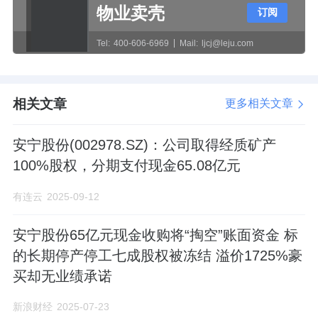
物业卖壳
订阅
Tel:
400-606-6969
Mail:
ljcj@leju.com
相关文章
更多相关文章
安宁股份(002978.SZ)：公司取得经质矿产
100%股权，分期支付现金65.08亿元
有连云
2025-09-12
安宁股份65亿元现金收购将“掏空”账面资金 标
的长期停产停工七成股权被冻结 溢价1725%豪
买却无业绩承诺
新浪财经
2025-07-23