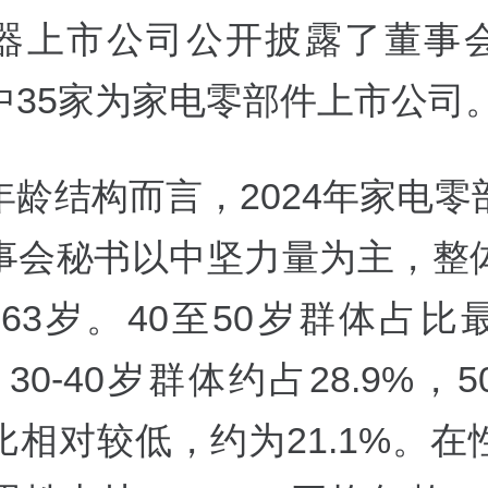
器上市公司公开披露了董事
中35家为家电零部件上市公司
结构而言，2024年家电零
事会秘书以中坚力量为主，整
.63岁。40至50岁群体占
%；30-40岁群体约占28.9%，
比相对较低，约为21.1%。在