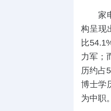
家电零
构呈现
比54.
力军；
历约占5
博士学
为中职