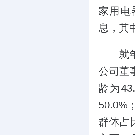
家用电
息，其
就年龄
公司董
龄为43
50.0
群体占