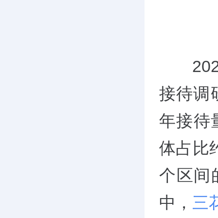
202
接待调研
年接待量
体占比约
个区间的
中，
三