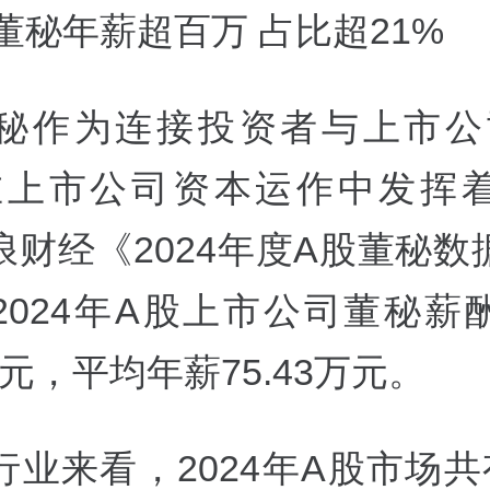
位董秘年薪超百万 占比超21%
作为连接投资者与上市公司
在上市公司资本运作中发挥
浪财经《2024年度A股董秘数
2024年A股上市公司董秘薪
6亿元，平均年薪75.43万元。
来看，2024年A股市场共有