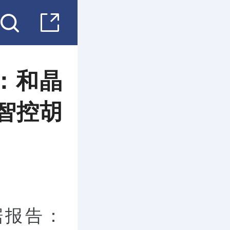
：和晶
智控胡
据报告：