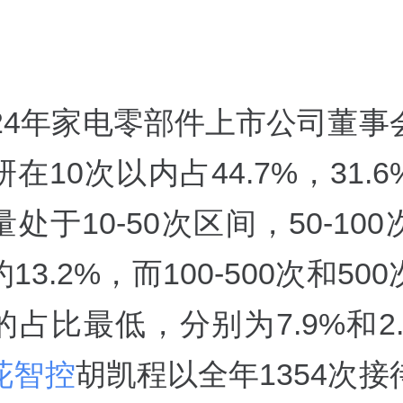
4年家电零部件上市公司董事
在10次以内占44.7%，31.
处于10-50次区间，50-10
13.2%，而100-500次和50
占比最低，分别为7.9%和2
花智控
胡凯程以全年1354次接