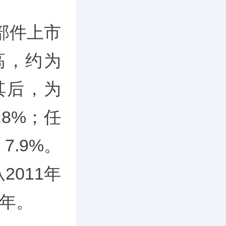
部件上市
高，约为
随其后，为
.8%；任
7.9%。
2011年
4年。