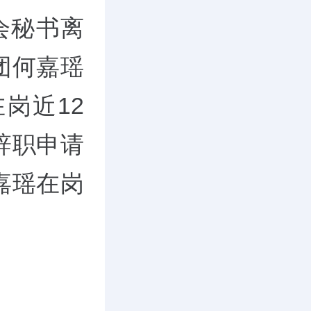
会秘书离
团何嘉瑶
岗近12
辞职申请
嘉瑶在岗