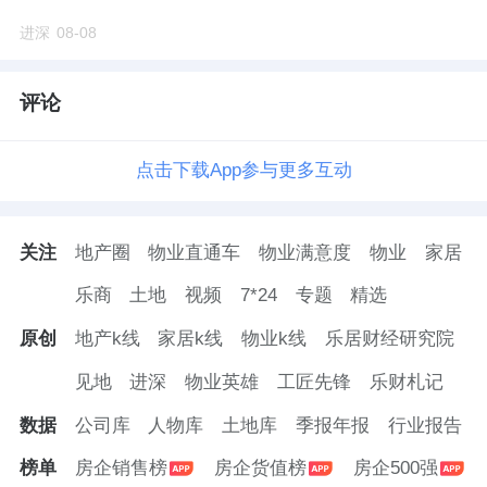
进深
08-08
评论
点击下载App参与更多互动
关注
地产圈
物业直通车
物业满意度
物业
家居
乐商
土地
视频
7*24
专题
精选
原创
地产k线
家居k线
物业k线
乐居财经研究院
见地
进深
物业英雄
工匠先锋
乐财札记
数据
公司库
人物库
土地库
季报年报
行业报告
榜单
房企销售榜
房企货值榜
房企500强