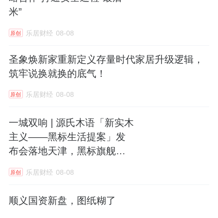
米”
乐居财经
08-08
原创
圣象焕新家重新定义存量时代家居升级逻辑，
筑牢说换就换的底气！
乐居财经
08-08
原创
一城双响 | 源氏木语「新实木
主义——黑标生活提案」发
布会落地天津，黑标旗舰店
盛大启幕
乐居财经
08-08
原创
顺义国资新盘，图纸糊了