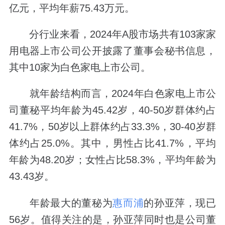
亿元，平均年薪75.43万元。
分行业来看，2024年A股市场共有103家家
用电器上市公司公开披露了董事会秘书信息，
其中10家为白色家电上市公司。
就年龄结构而言，2024年白色家电上市公
司董秘平均年龄为45.42岁，40-50岁群体约占
41.7%，50岁以上群体约占33.3%，30-40岁群
体约占25.0%。其中，男性占比41.7%，平均
年龄为48.20岁；女性占比58.3%，平均年龄为
43.43岁。
年龄最大的董秘为
惠而浦
的孙亚萍，现已
56岁。值得关注的是，孙亚萍同时也是公司董