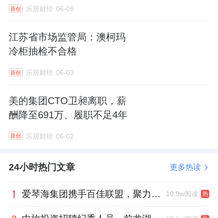
乐居财经
06-08
原创
薪酬最低且任职满1年的董秘为
雪祺
电气徐
江苏省市场监管局：澳柯玛
园生，2024年从公司获得的税前报酬总额为
冷柜抽检不合格
36.64万元，2024年4月份离职，刘杰接任。现
任合肥雪祺电气股份有限公司非独立董事、副
乐居财经
06-03
原创
总经理、财务负责人。
美的集团CTO卫昶离职，薪
酬降至691万、履职不足4年
责任编辑：公司观察
乐居财经
06-02
原创
来源：新浪财经
24小时热门文章
更多热读
爱琴海集团携手百佳联盟，聚力共拓存量商业新赛道
10.9w阅读
热