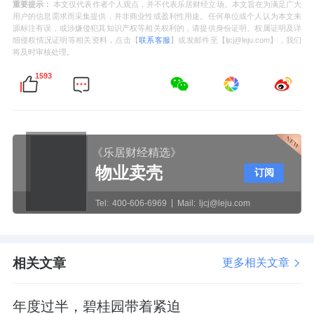
重要提示：
本文仅代表作者个人观点，并不代表乐居财经立场。本文旨在为满足广大
用户的信息需求而采集提供，并非商业性或盈利性用途。任何单位或个人认为本文来
源标注有误，或涉嫌侵犯其知识产权等相关权利的，请提供身份证明、权属证明及详
细侵权情况证明等相关资料，点击【
联系客服
】或发邮件至【ljcj@leju.com】，我们
将及时审核处理。
1593
《乐居财经精选》
物业卖壳
订阅
Tel:
400-606-6969
Mail:
ljcj@leju.com
相关文章
更多相关文章
年度过半，碧桂园带着紧迫