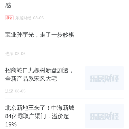
感
乐居财经
08-06
原创
宝业孙宇光，走了一步妙棋
进深
08-06
招商蛇口九棵树新盘剧透，
全新产品系宋风大宅
进深
08-05
北京新地王来了！中海新城
84亿霸取广渠门，溢价超
19%