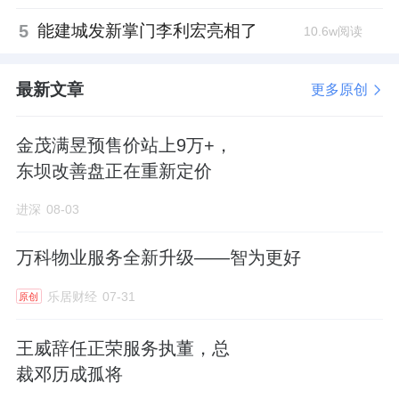
5
能建城发新掌门李利宏亮相了
10.6w阅读
最新文章
更多原创
金茂满昱预售价站上9万+，
东坝改善盘正在重新定价
进深
08-03
万科物业服务全新升级——智为更好
乐居财经
07-31
原创
王威辞任正荣服务执董，总
裁邓历成孤将