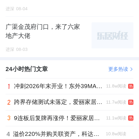
进深
08-04
广渠金茂府门口，来了六家
地产大佬
进深
08-03
24小时热门文章
更多热读
冲刺2026年末开业！东外39MALL全球招商启幕，重构东直门商圈格局
11.8w阅读
热
跨界存储测试未落定，爱丽家居复牌前自揭多重风险
11.7w阅读
热
9连板后复牌再涨停！爱丽家居市盈率318倍，跨界收购案尚未落地
11.1w阅读
热
4
溢价220%并购关联资产，科达制造近75亿元重组被否
10.8w阅读