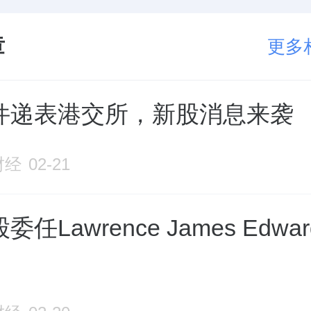
章
更多
件递表港交所，新股消息来袭
财经
02-21
任Lawrence James Edwa