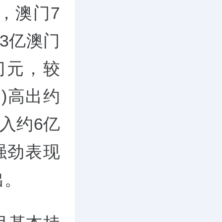
，澳门7
3亿澳门
门元，较
元)高出约
收入约6亿
强劲表现
出。