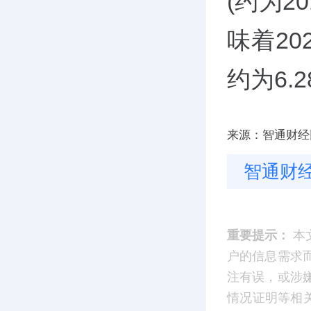
(约为2
味着2
约为6.
来源：智通财经
智通财
重要提示：
本
户的信息需求
注有误，或涉
情况证明等相