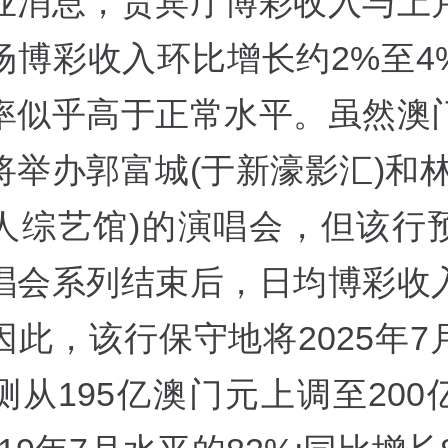
业消息，贵宾厅博彩收入与上
场博彩收入环比增长约2%至4
率似乎高于正常水平。虽然澳
将举办郭富城(于新濠影汇)和林
人综艺馆)的演唱会，但该行
唱会系列结束后，日均博彩收
因此，该行保守地将2025年7
测从195亿澳门元上调至200