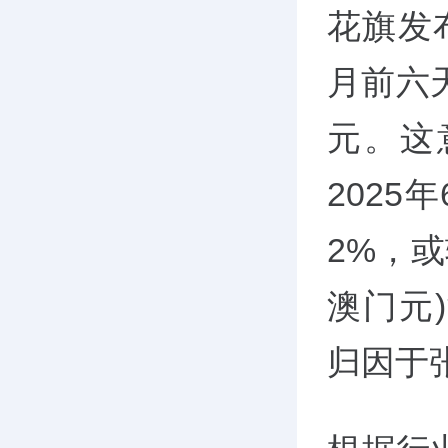
花旗发
月前六
元。这
2025
2%，或
澳门元
归因于