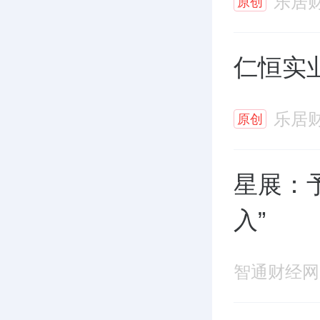
乐居
原创
仁恒实
乐居
原创
星展：予
入”
智通财经网