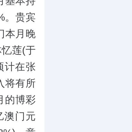
月基本持
%。贵宾
门本月晚
忆莲(于
预计在张
入将有所
月的博彩
亿澳门元