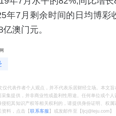
019年7月水平的82%;同比增长
025年7月剩余时间的日均博彩
28亿澳门元。
网
经
文仅代表作者个人观点，并不代表乐居财经立场。本文旨
而采集提供，并非商业性或盈利性用途。任何单位或个人
嫌侵犯其知识产权等相关权利的，请提供身份证明、权属
关资料，点击【
联系客服
】或发邮件至【ljcj@leju.co