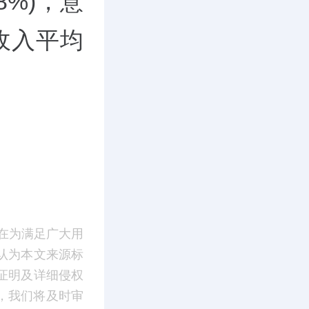
8%)，意
收入平均
在为满足广大用
认为本文来源标
证明及详细侵权
m】，我们将及时审