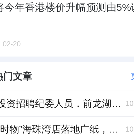
将今年香港楼价升幅预测由5%
02-20
热门文章
中旅投资招聘纪委人员，前龙湖副总裁胡若翔掌舵
1
“一口时物”海珠湾店落地广纸，越秀地产以“新鲜现制”商业新场景打造社区高品质生活
1