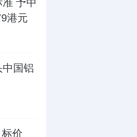
准 予中
79港元
头中国铝
目标价