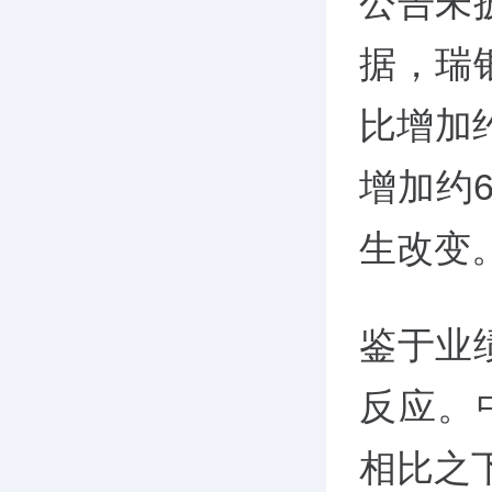
公告未
据，瑞
比增加
增加约
生改变
鉴于业
反应。
相比之