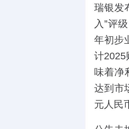
瑞银发布
入”评
年初步
计202
味着净
达到市场
元人民币