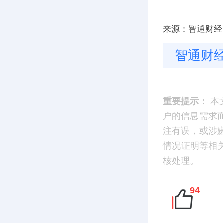
来源：智通财经
智通财
重要提示：
本
户的信息需求
注有误，或涉
情况证明等相
核处理。
94