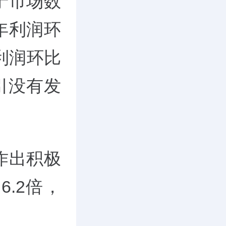
于市场数
年利润环
利润环比
引没有发
作出积极
.2倍，