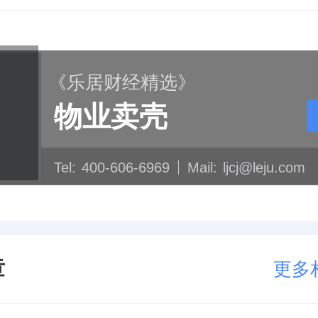
《乐居财经精选》
物业卖壳
Tel:
400-606-6969
Mail:
ljcj@leju.com
章
更多