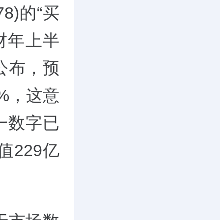
8)的“买
财年上半
公布，预
5%，这意
一数字已
值229亿