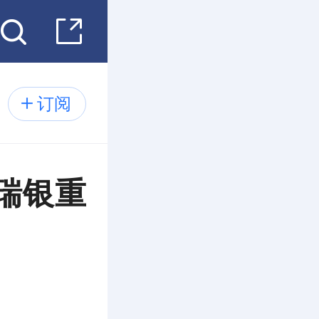
订阅
瑞银重