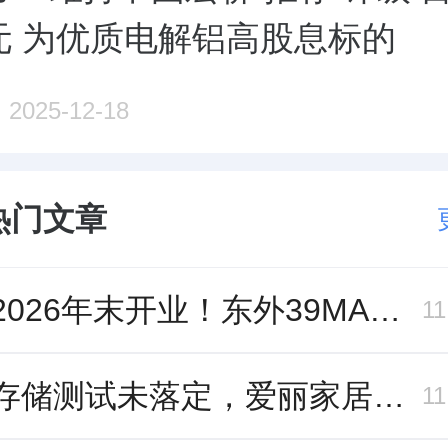
港元 为优质电解铝高股息标的
2025-12-18
热门文章
冲刺2026年末开业！东外39MALL全球招商启幕，重构东直门商圈格局
1
跨界存储测试未落定，爱丽家居复牌前自揭多重风险
1