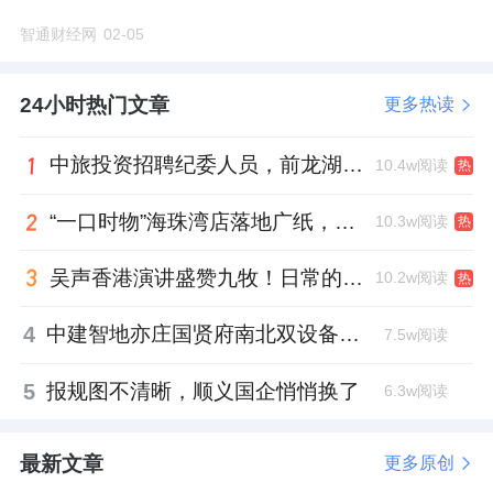
智通财经网
02-05
24小时热门文章
更多热读
中旅投资招聘纪委人员，前龙湖副总裁胡若翔掌舵
10.4w阅读
热
“一口时物”海珠湾店落地广纸，越秀地产以“新鲜现制”商业新场景打造社区高品质生活
10.3w阅读
热
吴声香港演讲盛赞九牧！日常的小锚点变成科技突破点！
10.2w阅读
热
4
中建智地亦庄国贤府南北双设备平台，得房率创区域新高
7.5w阅读
5
报规图不清晰，顺义国企悄悄换了
6.3w阅读
最新文章
更多原创