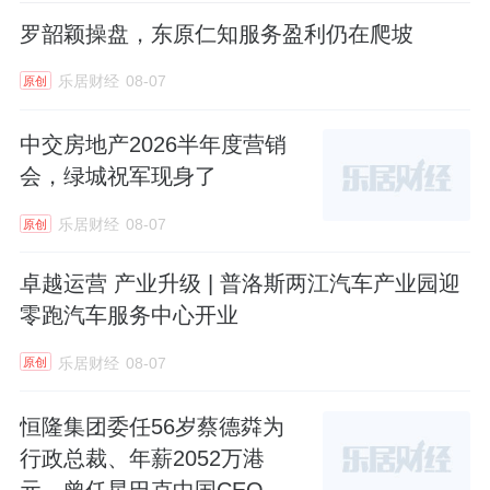
罗韶颖操盘，东原仁知服务盈利仍在爬坡
乐居财经
08-07
原创
中交房地产2026半年度营销
会，绿城祝军现身了
乐居财经
08-07
原创
卓越运营 产业升级 | 普洛斯两江汽车产业园迎
零跑汽车服务中心开业
乐居财经
08-07
原创
恒隆集团委任56岁蔡德粦为
行政总裁、年薪2052万港
元，曾任星巴克中国CEO