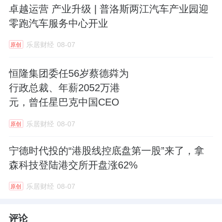
卓越运营 产业升级 | 普洛斯两江汽车产业园迎
零跑汽车服务中心开业
乐居财经
08-07
原创
恒隆集团委任56岁蔡德粦为
行政总裁、年薪2052万港
元，曾任星巴克中国CEO
乐居财经
08-07
原创
宁德时代投的“港股线控底盘第一股”来了，拿
森科技登陆港交所开盘涨62%
乐居财经
08-07
原创
评论