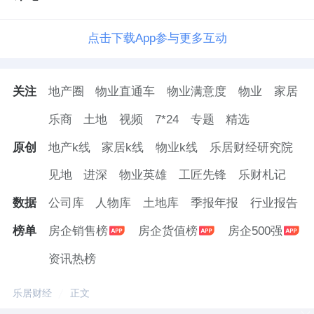
点击下载App参与更多互动
关注
地产圈
物业直通车
物业满意度
物业
家居
乐商
土地
视频
7*24
专题
精选
原创
地产k线
家居k线
物业k线
乐居财经研究院
见地
进深
物业英雄
工匠先锋
乐财札记
数据
公司库
人物库
土地库
季报年报
行业报告
榜单
房企销售榜
房企货值榜
房企500强
资讯热榜
乐居财经
正文