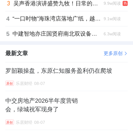
吴声香港演讲盛赞九牧！日常的小锚点变成科技突破点！
9.9w阅读
热
4
“一口时物”海珠湾店落地广纸，越秀地产以“新鲜现制”商业新场景打造社区高品质生活
9.1w阅读
5
中建智地亦庄国贤府南北双设备平台，得房率创区域新高
6.3w阅读
最新文章
更多原创
罗韶颖操盘，东原仁知服务盈利仍在爬坡
乐居财经
08-07
原创
中交房地产2026半年度营销
会，绿城祝军现身了
乐居财经
08-07
原创