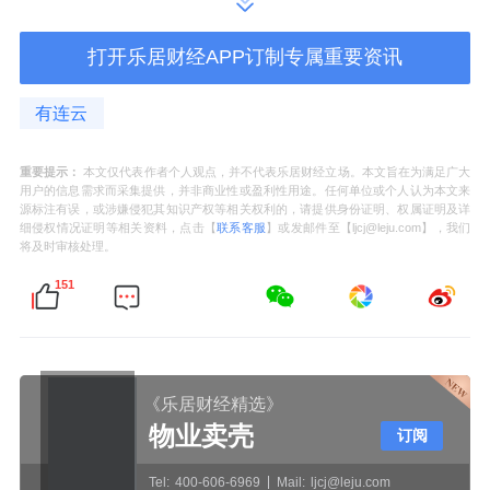
于近1年89.43%以上的时间，处于历史低位。
打开乐居财经APP订制专属重要资讯
港股互联网ETF紧密跟踪中证港股通互联网指
有连云
数，中证港股通互联网指数从港股通范围内选
取30家涉及互联网相关业务的上市公司证券作
重要提示：
本文仅代表作者个人观点，并不代表乐居财经立场。本文旨在为满足广大
为指数样本，以反映港股通内互联网主题上市
用户的信息需求而采集提供，并非商业性或盈利性用途。任何单位或个人认为本文来
源标注有误，或涉嫌侵犯其知识产权等相关权利的，请提供身份证明、权属证明及详
公司证券的整体表现。
细侵权情况证明等相关资料，点击【
联系客服
】或发邮件至【ljcj@leju.com】，我们
将及时审核处理。
数据显示，截至2025年5月30日，中证港股通
151
互联网指数(931637)前十大权重股分别为
阿里
巴巴
-W(09988)、
小米集团
-W(01810)、
腾讯控
股
(00700)、美团-W(03690)、
京东健康
《乐居财经精选》
(06618)、
金蝶
国际(00268)、
同程旅行
物业卖壳
订阅
(00780)、快手-W(01024)、
阿里健康
Tel:
400-606-6969
Mail:
ljcj@leju.com