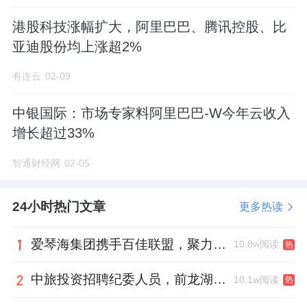
港股科技涨幅扩大，阿里巴巴、腾讯控股、比
亚迪股份均上涨超2%
有连云
02-09
中银国际：市场专家料阿里巴巴-W今年云收入
增长超过33%
智通财经网
02-05
24小时热门文章
更多热读
爱琴海集团携手百佳联盟，聚力共拓存量商业新赛道
10.8w阅读
热
中旅投资招聘纪委人员，前龙湖副总裁胡若翔掌舵
10.1w阅读
热