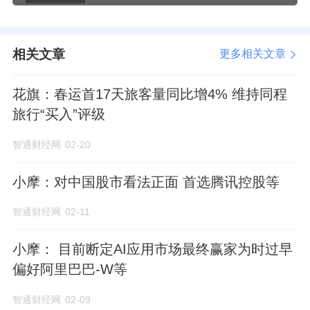
(00241)、金山软件(03888)，前十大权重股合
计占比77.23%。
相关文章
更多相关文章
（文中个股仅作示例，不构成实际投资建议。
基金有风险，投资需谨慎。）
花旗：春运首17天旅客量同比增4% 维持同程
旅行“买入”评级
相关产品：港股互联网ETF(159568)
智通财经网
02-20
以上产品风险等级为：中高 （此为管理人评
小摩：对中国股市看法正面 首选腾讯控股等
级，具体销售以各代销机构评级为准）
智通财经网
02-11
来源：有连云
小摩： 目前断定AI应用市场最终赢家为时过早
偏好阿里巴巴-W等
智通财经网
02-09