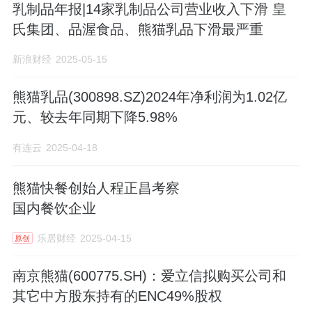
乳制品年报|14家乳制品公司营业收入下滑 皇
氏集团、品渥食品、熊猫乳品下滑最严重
新浪财经
2025-05-15
熊猫乳品(300898.SZ)2024年净利润为1.02亿
元、较去年同期下降5.98%
有连云
2025-04-18
熊猫快餐创始人程正昌考察
国内餐饮企业
乐居财经
2025-04-15
原创
南京熊猫(600775.SH)：爱立信拟购买公司和
其它中方股东持有的ENC49%股权