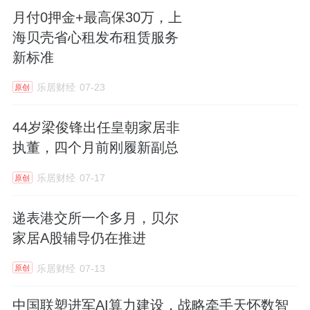
月付0押金+最高保30万，上
海贝壳省心租发布租赁服务
新标准
乐居财经
07-23
原创
44岁梁俊锋出任皇朝家居非
执董，四个月前刚履新副总
乐居财经
07-17
原创
递表港交所一个多月，贝尔
家居A股辅导仍在推进
乐居财经
07-13
原创
中国联塑进军AI算力建设，战略牵手天怀数智