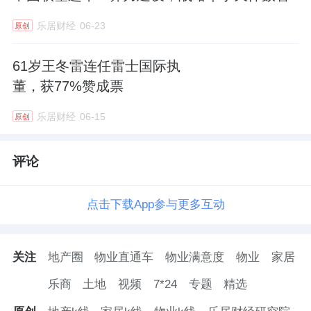
乐居财经
06-23
原创
61岁王冬雷连任雷士国际执
董，获77%赞成票
乐居财经
06-15
原创
评论
点击下载App参与更多互动
关注
地产圈
物业直通车
物业满意度
物业
家居
乐商
土地
视频
7*24
专题
精选