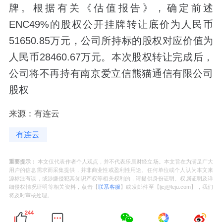
牌。根据有关《估值报告》，确定前述
ENC49%的股权公开挂牌转让底价为人民币
51650.85万元，公司所持标的股权对应价值为
人民币28460.67万元。本次股权转让完成后，
公司将不再持有南京爱立信熊猫通信有限公司
股权
来源：有连云
有连云
重要提示：
本文仅代表作者个人观点，并不代表乐居财经立场。本文旨在为满足广大
用户的信息需求而采集提供，并非商业性或盈利性用途。任何单位或个人认为本文来
源标注有误，或涉嫌侵犯其知识产权等相关权利的，请提供身份证明、权属证明及详
细侵权情况证明等相关资料，点击【
联系客服
】或发邮件至【ljcj@leju.com】，我们
将及时审核处理。
244