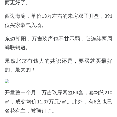
而更好了
。
西边海淀，单价
万左右的朱房双子开盘，
13
391
位买家
豪气入场。
东边朝阳，万吉玖序也不甘示弱，它
连续两周
蝉联销冠
。
果然北京有钱人的共识还是，要买就买最好
的、最大的！
开盘整一个月，万吉玖序网签
套，套均约
84
210
㎡，成交均价
万元
㎡。
此外，有
套
也已
11.37
/
8
名花有主，被预订了。