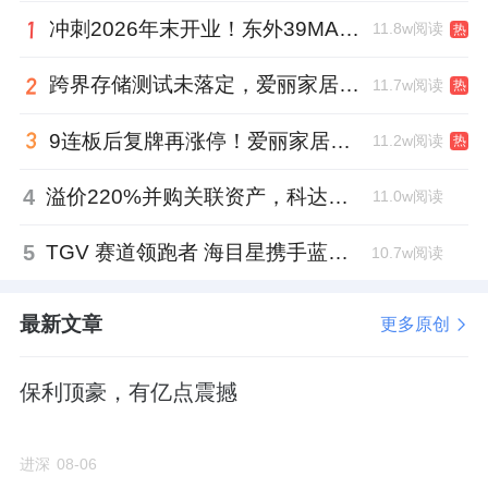
在万吉玖序所有楼栋中，
号楼卖得最好
，网签
5
冲刺2026年末开业！东外39MALL全球招商启幕，重构东直门商圈格局
11.8w阅读
热
套，且
套已被预订。该楼栋是
平、
26
1
253
212
跨界存储测试未落定，爱丽家居复牌前自揭多重风险
11.7w阅读
平、
平、
平户型。
热
217
221
9连板后复牌再涨停！爱丽家居市盈率318倍，跨界收购案尚未落地
11.2w阅读
热
号楼层高
米，且为得房率最高的楼栋
，达
6
3.6
到
，备案均价也在
万
㎡以上，有
平和
81%
13
/
291
4
溢价220%并购关联资产，科达制造近75亿元重组被否
11.0w阅读
平两种户型。
302
5
TGV 赛道领跑者 海目星携手蓝思科技掘金先进封装
10.7w阅读
目前该楼栋
套被预订，网签
套。其中，高楼
1
9
层成交了
套。
7
最新文章
更多原创
相较于其他楼栋，
号楼虽然得房率略低，但该
7
保利顶豪，有亿点震撼
楼栋户型也较小
，包括
平、
平、
平，
176
168
198
上车门槛低
，且备案单价也较低——
万
12.06
/
进深
08-06