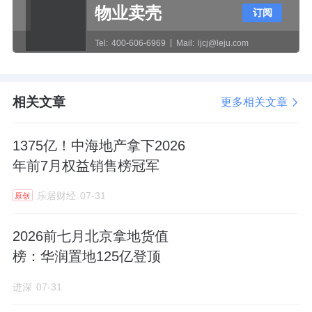
物业卖壳
订阅
号楼的
平、
平户型各
网签
了
套，此外
2
249
165
5
2
Tel:
400-606-6969
Mail:
ljcj@leju.com
套
平已被预订。该栋除了高层，低层去化也
165
不错。
相关文章
更多相关文章
栋楼王为罕见的平墅，备案均价最高——
4
13.5
万元
㎡。
1375亿！中海地产拿下2026
/
年前7月权益销售榜冠军
目前，
栋一套约
平的次顶层已售出。按照
4
372
乐居财经
07-31
原创
备案价
万
㎡，该套总价超
万元。
13.5
/
5000
2026前七月北京拿地货值
㎡户型一共只有
户。其中，
套为顶层复
372
9
1
榜：华润置地125亿登顶
式，建面
㎡，
单套总价约
万元
。
576.65
7785
进深
07-31