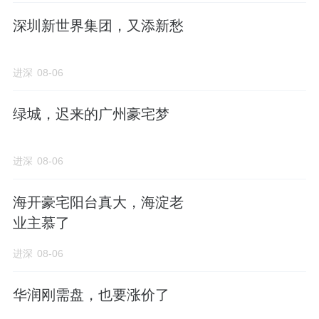
㎡，目前
网签
了
套。
17
深圳新世界集团，又添新愁
号楼
平
网签
套，甚至连顶层都卖出去了
8
171
5
1
套。此外，该栋已有
套房源被预订。
1
进深
08-06
号楼是
平户型，备案价最低——
万
9
172
11.77
/
绿城，迟来的广州豪宅梦
㎡，目前
网签
套，同样也有
套被预订了。
9
1
进深
08-06
02
海开豪宅阳台真大，海淀老
年
月底，中海新城花了
超
亿
的真金白
2024
11
153
业主慕了
银，拿下朝阳地块组合包。
进深
08-06
打造酒仙桥的万吉玖序、小红门的时光之境以
及十八里店的朝阳
。
华润刚需盘，也要涨价了
ONE