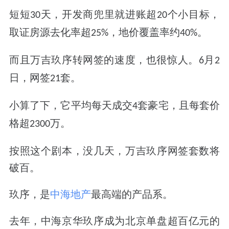
短短
天，
开发商
兜里就
进账超
个小目标
，
30
20
取证房源去化率超
，地价覆盖率约
。
25%
40%
而且万吉玖序转网签的速度，也很惊人。
月
6
2
日，网签
套。
21
小算了下，它
平均每天成交
套豪宅，且每套价
4
格超
万
。
2300
按照这个剧本，没几天，万吉玖序网签套数将
破百。
玖序，是
中海地产
最高端的产品系。
去年，中海京华玖序成为北京单盘超百亿元的