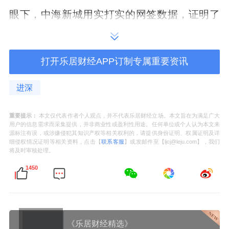
眼下，中海新城用实打实的网签数据，证明了
自己产品的含金量。
01
打开乐居财经APP订制专属重要资讯
万吉玖序是真正的顶豪，
它最小户型
㎡起
168
进深
步，套均
㎡以上，最大户型
㎡。
200
372
重要提示：
本文仅代表作者个人观点，并不代表乐居财经立场。本文旨在为满足广大
用户的信息需求而采集提供，并非商业性或盈利性用途。任何单位或个人认为本文来
产品上，它也有许多
“好房子”的设计元素，包
源标注有误，或涉嫌侵犯其知识产权等相关权利的，请提供身份证明、权属证明及详
细侵权情况证明等相关资料，点击【
联系客服
】或发邮件至【ljcj@leju.com】，我们
括架空层、挑高层、通面宽阳台、大尺度飘
将及时审核处理。
窗、设备平台等。
1450
目前，
号楼是约
㎡户型，
网签
套，且
套
1
172
7
2
已被预订了。
层及以上房源最吃香，仅剩下
9
4
《乐居财经精选》
个席位。