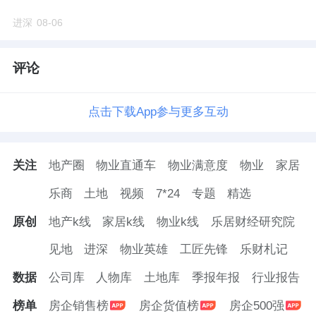
截至目前，中海时光之境已网签
套、均价
45
进深
08-06
万元
平米；中海朝阳
已网签
套，均
7.76
/
ONE
76
价
万元
平米。
7.67
/
评论
此前，万吉玖序网签不敌中海在朝阳的另外两
点击下载App参与更多互动
个项目，但现在它后来居上。
在中海新城内部，万吉玖序被给予的厚望最
关注
地产圈
物业直通车
物业满意度
物业
家居
高。它的入市的时机，踏得很准。
乐商
土地
视频
7*24
专题
精选
月底，北面一路之隔的北京宸园收官。
原创
地产k线
家居k线
物业k线
乐居财经研究院
3
见地
进深
物业英雄
工匠先锋
乐财札记
数据
公司库
人物库
土地库
季报年报
行业报告
它的成绩非常亮眼，开盘
天成交
亿元。
169
110
榜单
房企销售榜
房企货值榜
房企500强
目前网签
套、均价
万元
平米，
网签金额
527
11
/