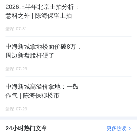
2026上半年北京土拍分析：
楼王户型，首层架空，一层一户，两梯一户，
意料之外 | 陈海保聊土拍
层高
米，双入户门
（保姆专用电梯，专用入
3.6
户门，动线独立）
。
进深
07-31
同时，配备
米
型开敞阳台，洄游式玄关
25
U
中海新城拿地楼面价破8万，
厅，
一体化设计，
°转角阳台。它的客
周边新盘腰杆硬了
LDKB
270
厅视野超棒，东南向阳台，能看到亮马河景
进深
07-29
色。
中海新城高溢价拿地：一鼓
该户型拥有
个卧室和
个卫生间，其中主卧单
5
6
作气 | 陈海保聊楼市
元超
㎡，带独立衣帽间和豪华卫浴间，多功
50
进深
07-29
能室、独立家政间，“平墅”体验。
24小时热门文章
更多热读