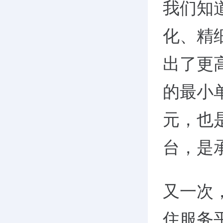
我们知
化、精
出了更
的最小
元，也
台，是
又一次
住服务