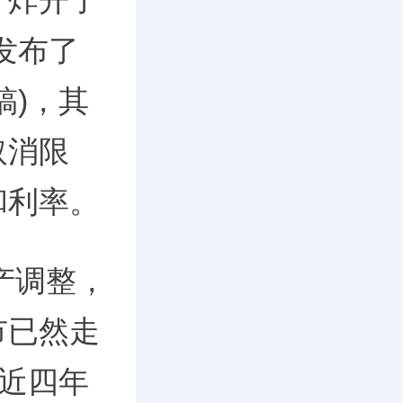
“炸开了
发布了
稿)，其
取消限
和利率。
产调整，
市已然走
续近四年