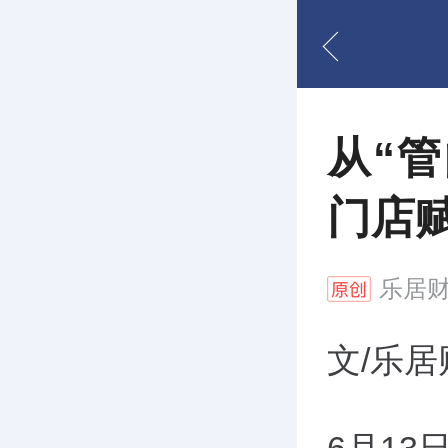
从“
门店
乐居
文/乐