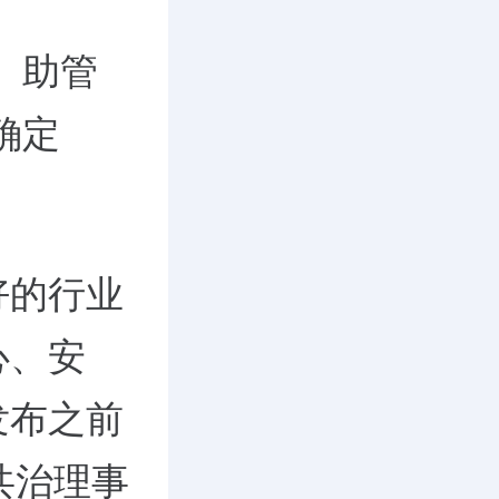
、助管
确定
好的行业
心、安
发布之前
共治理事