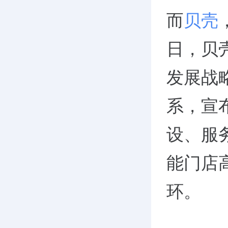
而
贝壳
日，贝
发展战略
系，宣
设、服
能门店
环。