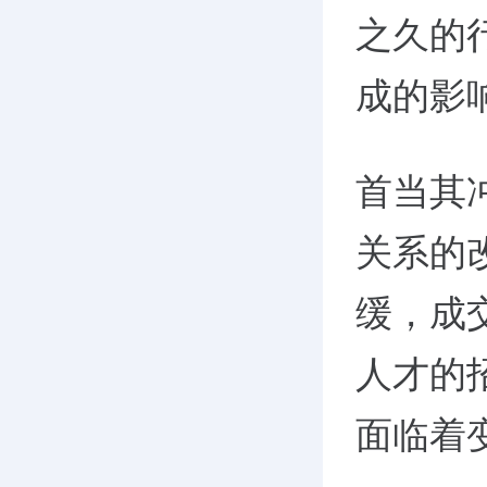
之久的
成的影
首当其
关系的
缓，成
人才的
面临着