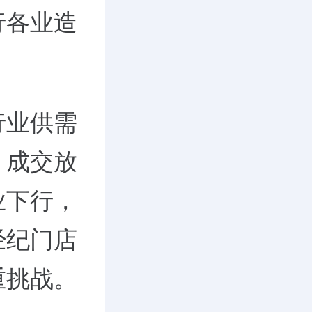
行各业造
行业供需
，成交放
业下行，
经纪门店
重挑战。