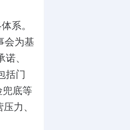
略体系。
事会为基
承诺、
包括门
险兜底等
营压力、