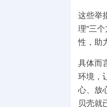
这些举
理”三
性，助
具体而
环境，
心、放
贝壳就