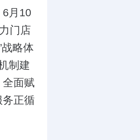
6月10
助力门店
”战略体
机制建
，全面赋
服务正循