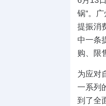
6月1
锅”。
提振消
中一条
购、限
为应对
一系列
到了全