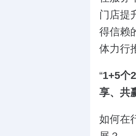
门店提
得信赖
体力行
“
1+5
个
2
享、共
如何在