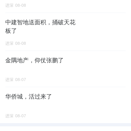
进深
08-08
中建智地送面积，捅破天花
板了
进深
08-08
金隅地产，仰仗张鹏了
进深
08-07
华侨城，活过来了
进深
08-07