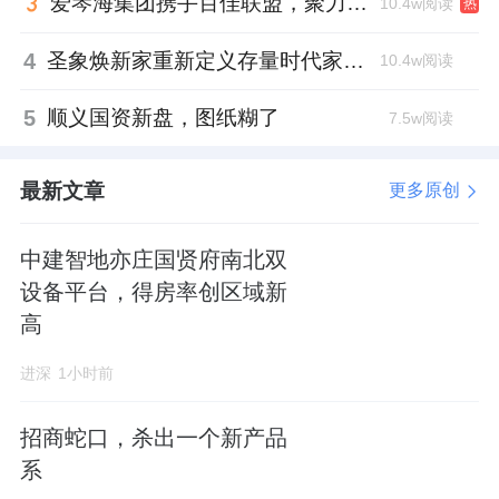
爱琴海集团携手百佳联盟，聚力共拓存量商业新赛道
10.4w阅读
热
4
圣象焕新家重新定义存量时代家居升级逻辑，筑牢说换就换的底气！
10.4w阅读
5
顺义国资新盘，图纸糊了
7.5w阅读
最新文章
更多原创
中建智地亦庄国贤府南北双
设备平台，得房率创区域新
高
进深
1小时前
招商蛇口，杀出一个新产品
系