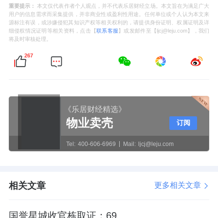
重要提示：
本文仅代表作者个人观点，并不代表乐居财经立场。本文旨在为满足广大
用户的信息需求而采集提供，并非商业性或盈利性用途。任何单位或个人认为本文来
源标注有误，或涉嫌侵犯其知识产权等相关权利的，请提供身份证明、权属证明及详
细侵权情况证明等相关资料，点击【
联系客服
】或发邮件至【ljcj@leju.com】，我们
将及时审核处理。
267
《乐居财经精选》
物业卖壳
订阅
Tel:
400-606-6969
Mail:
ljcj@leju.com
相关文章
更多相关文章
国誉星城收官栋取证：69