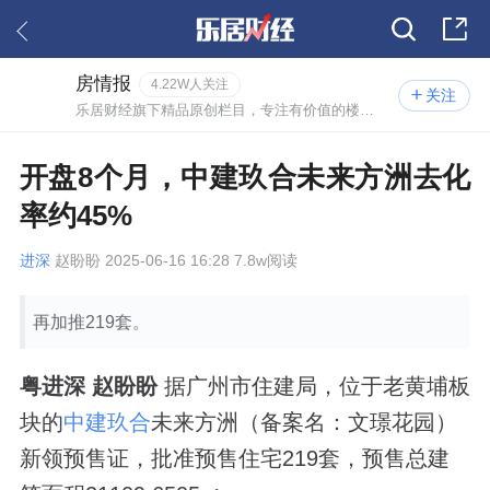
房情报
4.22W人关注
关注
乐居财经旗下精品原创栏目，专注有价值的楼市情报。
开盘8个月，中建玖合未来方洲去化
率约45%
进深
赵盼盼 2025-06-16 16:28 7.8w阅读
再加推219套。
粤进深 赵盼盼
据广州市住建局，位于老黄埔板
块的
中建玖合
未来方洲（备案名：文璟花园）
新领预售证，批准预售住宅219套，预售总建