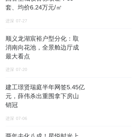
套、均价6.24万元/㎡
进深
07-27
顺义龙湖宸裕户型分化：取
消南向花池，全景舱边厅成
最大看点
进深
07-20
建工璟贤瑞庭半年网签5.45亿
元，薛伟杀出重围拿下房山
销冠
进深
07-06
两年去化八成！星悦时光上