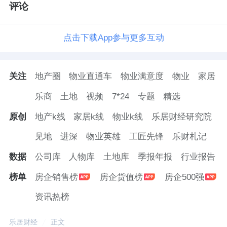
评论
点击下载App参与更多互动
关注
地产圈
物业直通车
物业满意度
物业
家居
乐商
土地
视频
7*24
专题
精选
原创
地产k线
家居k线
物业k线
乐居财经研究院
见地
进深
物业英雄
工匠先锋
乐财札记
数据
公司库
人物库
土地库
季报年报
行业报告
榜单
房企销售榜
房企货值榜
房企500强
资讯热榜
乐居财经
正文