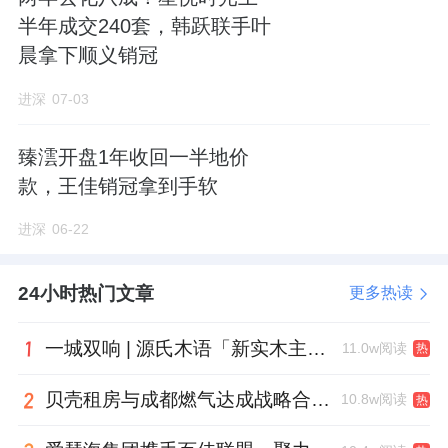
半年成交240套，韩跃联手叶
晨拿下顺义销冠
进深
07-03
臻澐开盘1年收回一半地价
款，王佳销冠拿到手软
进深
06-22
24小时热门文章
更多热读
一城双响 | 源氏木语「新实木主义——黑标生活提案」发布会落地天津，黑标旗舰店盛大启幕
11.0w阅读
热
贝壳租房与成都燃气达成战略合作 打通安全巡检“最后一米”
10.8w阅读
热