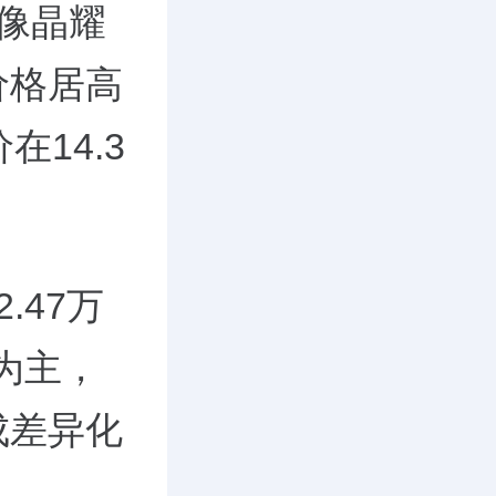
，像晶耀
价格居高
14.3
.47万
房为主，
成差异化