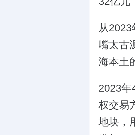
32亿
从20
嘴太古
海本土
202
权交易方
地块，用