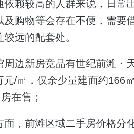
通依赖较高的人群来说，日常
以及购物等会存在不便，需要
往较远的配套处。
馆周边新房竞品有世纪前滩・
2万元/㎡，仅余少量建面约166
四房在售；
方面，前滩区域二手房价格分