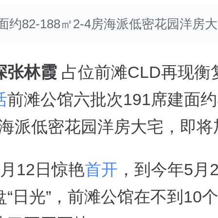
建面约82-188㎡2-4房海派低密花园洋房
深张林霞
占位前滩CLD再现衡
活
前滩公馆六批次191席建面约82
4房海派低密花园洋房大宅，即将
月12日惊艳
首开
，到今年5月
盘“日光”，前滩公馆在不到10