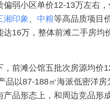
偏弱小区单价12-13万左右
三湘印象
、
中粮
等高品质项目
达16万，整体前滩二手房均价在
。
，前滩公馆五批次房源均价12
产品以87-188㎡海派低密洋
与产品形态上，和周边竞品形