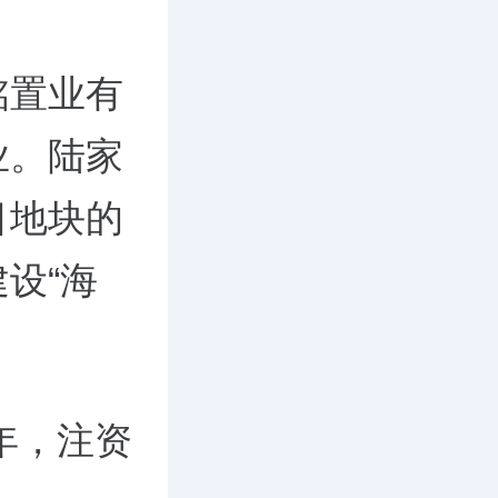
铭置业有
业。陆家
目地块的
设“海
年，注资