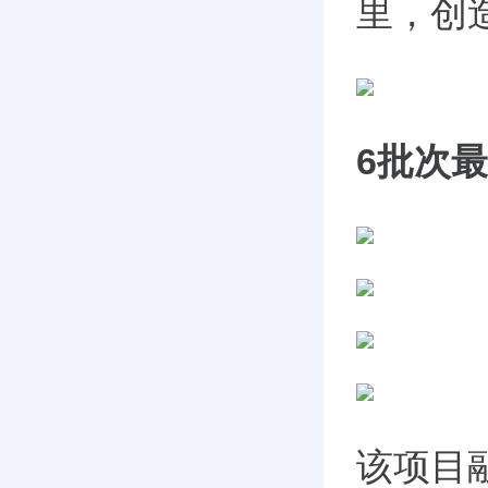
里，创
6
批次最
该项目