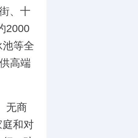
两街、十
2000
泳池等全
提供高端
、无商
家庭和对