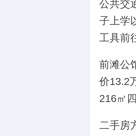
公共交
子上学
工具前
前滩公
价13.
216㎡
二手房