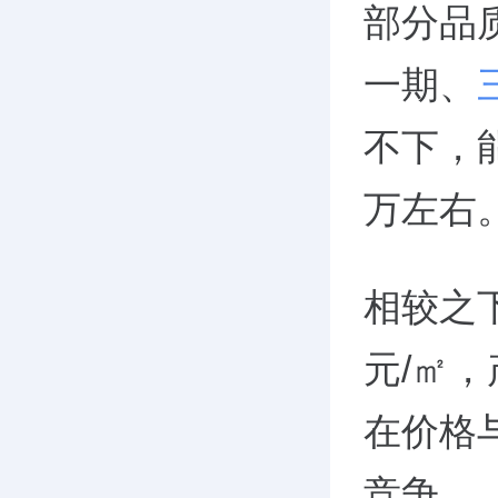
部分品质
一期、
不下，能
万左右
相较之下
元/㎡，
在价格
竞争。