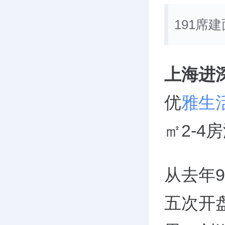
191席
上海进
优
雅生
㎡2-
从去年9
五次开