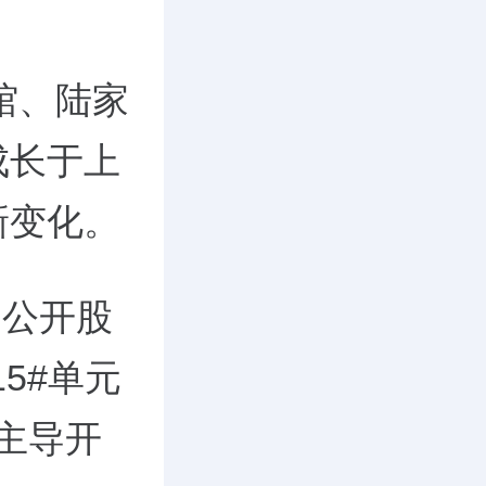
馆、陆家
成长于上
新变化。
过公开股
5#单元
的主导开