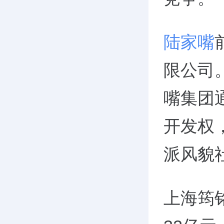
陆家嘴
限公司
嘴集团
开发权
派风貌
上海筠