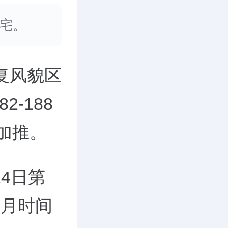
大宅。
复风貌区
-188
加推。
24日第
个月时间