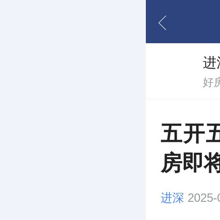
进
好
五开
房即
进深
2025-