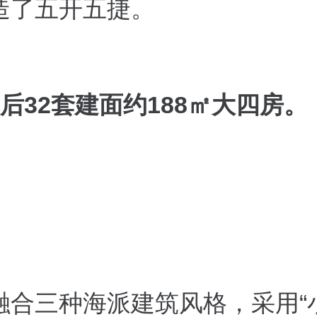
造了五开五捷。
后
32
套建面约
188
㎡大四房。
融合三种海派建筑风格，采用“