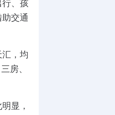
出行、孩
借助交通
天汇，均
㎡三房、
化明显，