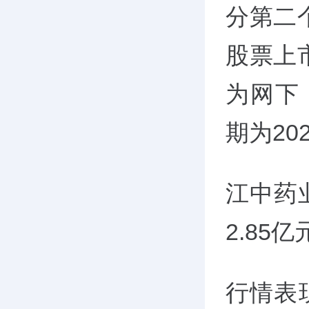
分第二
股票上
为网下
期为20
江中药业
2.85
行情表