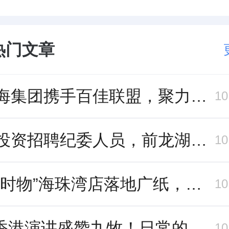
热门文章
爱琴海集团携手百佳联盟，聚力共拓存量商业新赛道
1
中旅投资招聘纪委人员，前龙湖副总裁胡若翔掌舵
1
“一口时物”海珠湾店落地广纸，越秀地产以“新鲜现制”商业新场景打造社区高品质生活
1
吴声香港演讲盛赞九牧！日常的小锚点变成科技突破点！
1