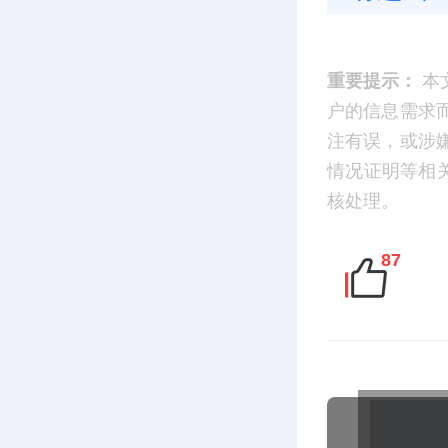
重要提示：
本
户的信息需求
注有误，或涉
情况证明等相
核处理。
87