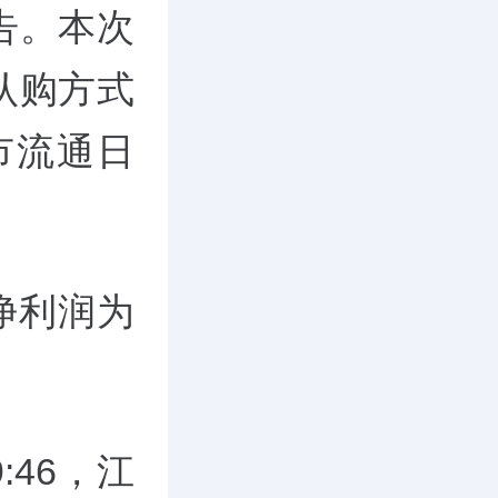
告。本次
认购方式
市流通日
报净利润为
%
9:46，江