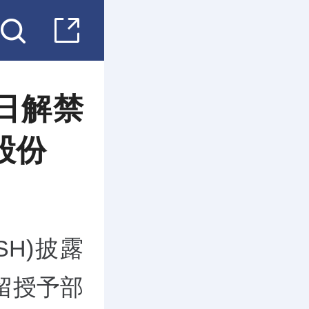
0日解禁
股份
.SH)披露
留授予部