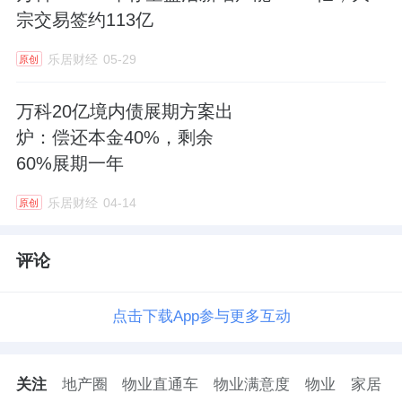
宗交易签约113亿
乐居财经
05-29
原创
万科20亿境内债展期方案出
炉：偿还本金40%，剩余
60%展期一年
乐居财经
04-14
原创
评论
点击下载App参与更多互动
关注
地产圈
物业直通车
物业满意度
物业
家居