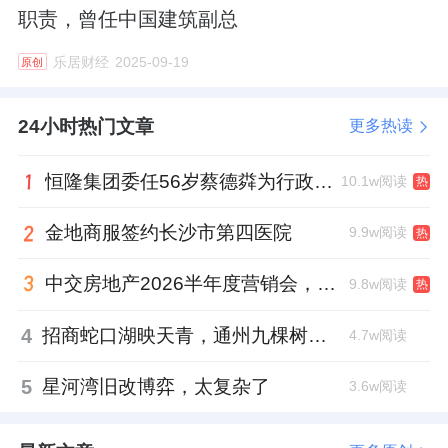
职责，曾任中国建筑副总
乐居财经
2025-09-19
原创
24小时热门文章
更多热读
恒隆集团委任56岁蔡德粦为行政总裁、年薪2052万港元，曾任星巴克中国CEO
10.1w阅读
热
金地商服签约长沙市第四医院
9.9w阅读
热
中交房地产2026半年度营销会，绿城祝军现身了
9.8w阅读
热
4
招商蛇口湖映天青，通州九棵树首座宋韵新盘
4.7w阅读
5
星河湾旧改博弈，太复杂了
3.6w阅读