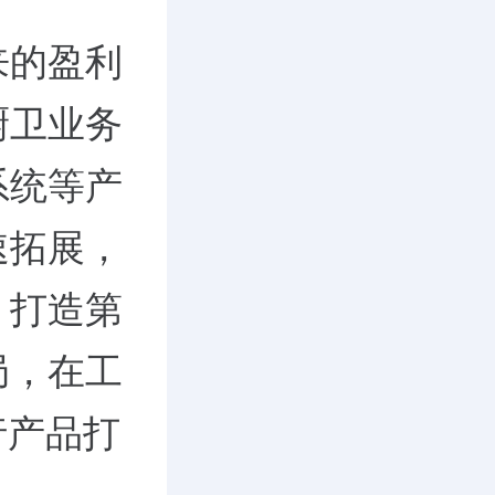
来的盈利
厨卫业务
系统等产
速拓展，
，打造第
局，在工
行产品打