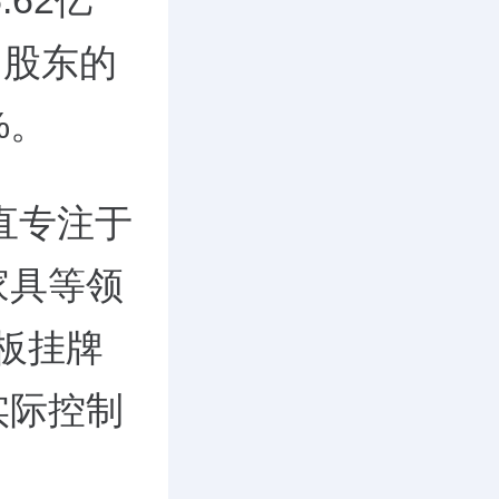
62亿
司股东的
%。
直专注于
家具等领
主板挂牌
实际控制