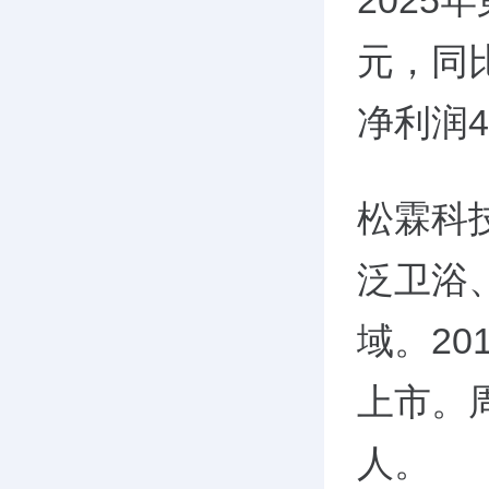
2025
元，同
净利润4
松霖科
泛卫浴
域。20
上市。
人。