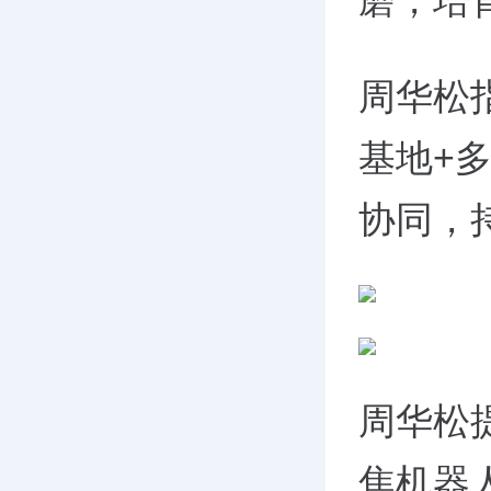
磨，培
周华松
基地+
协同，
周华松
焦机器