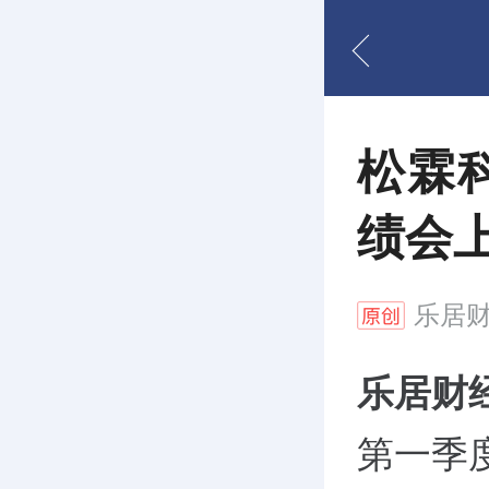
松霖
绩会
乐居
乐居财
第一季