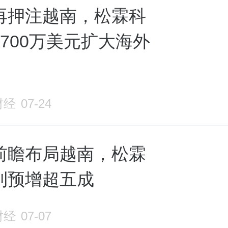
再押注越南，松霖科
700万美元扩大海外
财经
07-24
前瞻布局越南，松霖
利预增超五成
财经
07-07