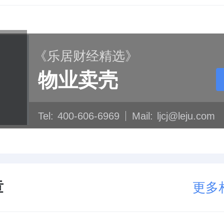
《乐居财经精选》
物业卖壳
Tel:
400-606-6969
Mail:
ljcj@leju.com
章
更多