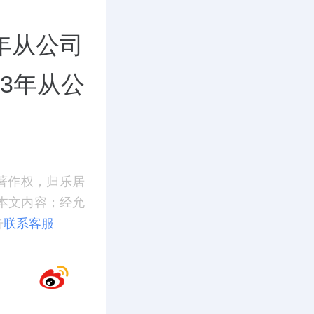
年从公司
23年从公
著作权，归乐居
本文内容；经允
击
联系客服