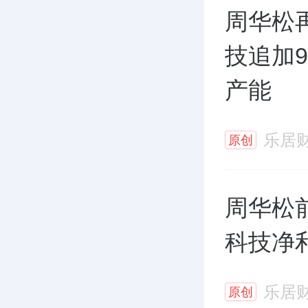
周华松
技追加9
产能
乐居
原创
周华松
科技净
乐居
原创