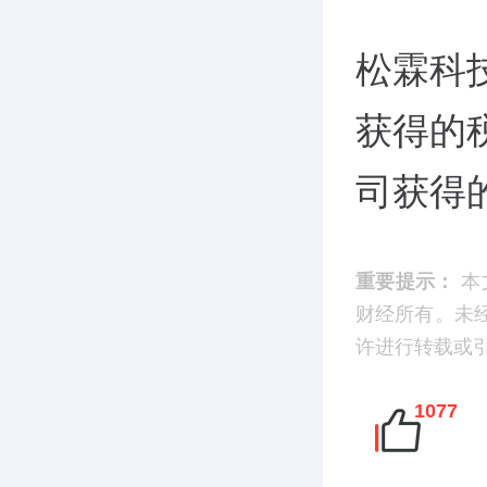
松霖科
获得的税
司获得的
重要提示：
本
财经所有。未
许进行转载或引用
1077