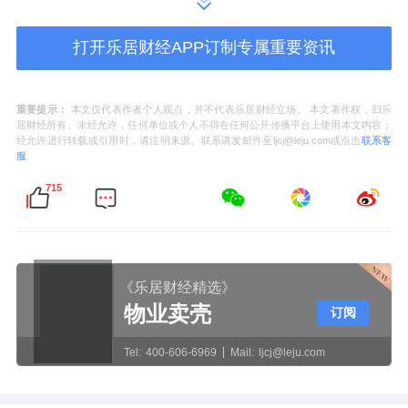
司直接持股52.64%。其对外有54家投资企业。
打开乐居财经APP订制专属重要资讯
公司官网介绍，大自然家居发源于1995年，
2018-2024年连续七年入围“亚洲品牌500强”榜
单，2024年品牌价值910.56亿元。大自然家居
重要提示：
本文仅代表作者个人观点，并不代表乐居财经立场。 本文著作权，归乐
居财经所有。未经允许，任何单位或个人不得在任何公开传播平台上使用本文内容；
在国内拥有超过5000家统一授权、统一形象的
经允许进行转载或引用时，请注明来源。联系请发邮件至ljcj@leju.com或点击
联系客
服
终端门店。
715
《乐居财经精选》
物业卖壳
订阅
Tel:
400-606-6969
Mail:
ljcj@leju.com