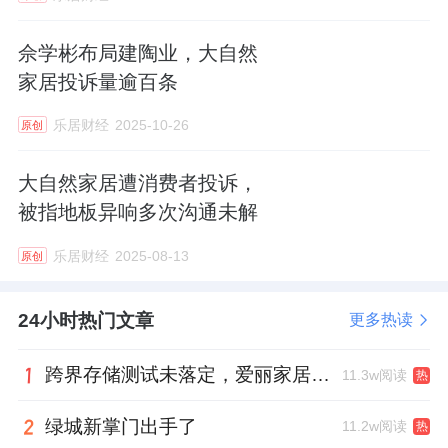
佘学彬布局建陶业，大自然
家居投诉量逾百条
乐居财经
2025-10-26
原创
大自然家居遭消费者投诉，
被指地板异响多次沟通未解
乐居财经
2025-08-13
原创
24小时热门文章
更多热读
跨界存储测试未落定，爱丽家居复牌前自揭多重风险
11.3w阅读
热
绿城新掌门出手了
11.2w阅读
热