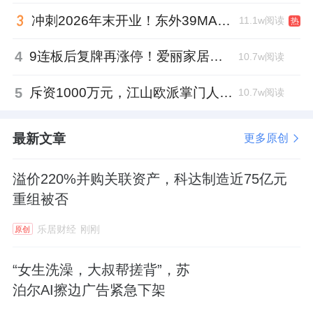
冲刺2026年末开业！东外39MALL全球招商启幕，重构东直门商圈格局
11.1w阅读
热
4
9连板后复牌再涨停！爱丽家居市盈率318倍，跨界收购案尚未落地
10.7w阅读
5
斥资1000万元，江山欧派掌门人吴水根加码创投基金
10.7w阅读
最新文章
更多原创
溢价220%并购关联资产，科达制造近75亿元
重组被否
乐居财经
刚刚
原创
“女生洗澡，大叔帮搓背”，苏
泊尔AI擦边广告紧急下架