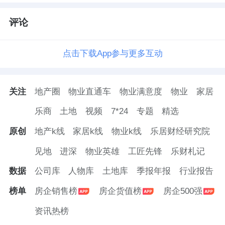
评论
点击下载App参与更多互动
关注
地产圈
物业直通车
物业满意度
物业
家居
乐商
土地
视频
7*24
专题
精选
原创
地产k线
家居k线
物业k线
乐居财经研究院
见地
进深
物业英雄
工匠先锋
乐财札记
数据
公司库
人物库
土地库
季报年报
行业报告
榜单
房企销售榜
房企货值榜
房企500强
资讯热榜