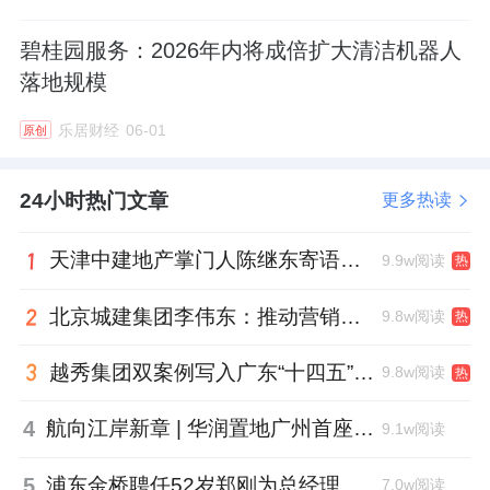
碧桂园服务：2026年内将成倍扩大清洁机器人
落地规模
乐居财经
06-01
原创
24小时热门文章
更多热读
天津中建地产掌门人陈继东寄语青年“跳出舒适区”，曾任银行信贷经理
9.9w阅读
热
北京城建集团李伟东：推动营销工作稳中提质，严控库存增量
9.8w阅读
热
越秀集团双案例写入广东“十四五”公共文化答卷，复合文化空间助力青年发展型城市建设
9.8w阅读
热
4
航向江岸新章 | 华润置地广州首座万象城金秋迎客
9.1w阅读
5
浦东金桥聘任52岁郑刚为总经理，曾任张江高科副总
7.0w阅读