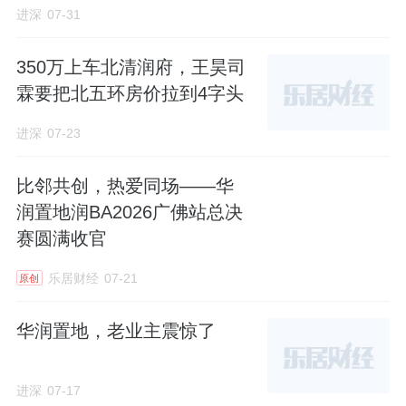
进深
07-31
350万上车北清润府，王昊司
霖要把北五环房价拉到4字头
进深
07-23
比邻共创，热爱同场——华
润置地润BA2026广佛站总决
赛圆满收官
乐居财经
07-21
原创
华润置地，老业主震惊了
进深
07-17