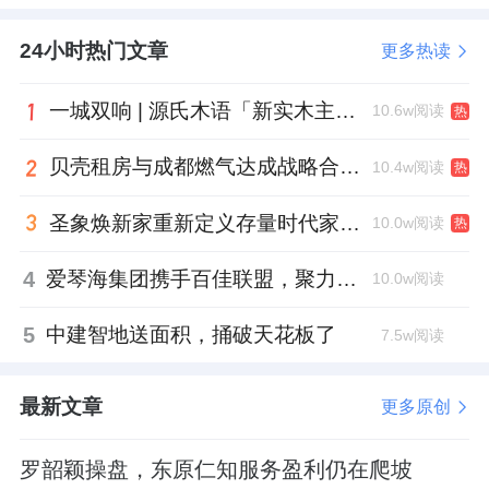
24小时热门文章
更多热读
一城双响 | 源氏木语「新实木主义——黑标生活提案」发布会落地天津，黑标旗舰店盛大启幕
10.6w阅读
热
贝壳租房与成都燃气达成战略合作 打通安全巡检“最后一米”
10.4w阅读
热
圣象焕新家重新定义存量时代家居升级逻辑，筑牢说换就换的底气！
10.0w阅读
热
4
爱琴海集团携手百佳联盟，聚力共拓存量商业新赛道
10.0w阅读
5
中建智地送面积，捅破天花板了
7.5w阅读
最新文章
更多原创
罗韶颖操盘，东原仁知服务盈利仍在爬坡