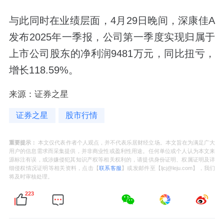
与此同时在业绩层面，4月29日晚间，深康佳A
发布2025年一季报，公司第一季度实现归属于
上市公司股东的净利润9481万元，同比扭亏，
增长118.59%。
来源：证券之星
证券之星
股市行情
重要提示：
本文仅代表作者个人观点，并不代表乐居财经立场。本文旨在为满足广大
用户的信息需求而采集提供，并非商业性或盈利性用途。任何单位或个人认为本文来
源标注有误，或涉嫌侵犯其知识产权等相关权利的，请提供身份证明、权属证明及详
细侵权情况证明等相关资料，点击【
联系客服
】或发邮件至【ljcj@leju.com】，我们
将及时审核处理。
223