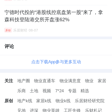
宁德时代投的“港股线控底盘第一股”来了，拿
森科技登陆港交所开盘涨62%
乐居财经
08-07
原创
评论
点击下载App参与更多互动
关注
地产圈
物业直通车
物业满意度
物业
家居
乐商
土地
视频
7*24
专题
精选
原创
地产k线
家居k线
物业k线
乐居财经研究院
见地
进深
物业英雄
工匠先锋
乐财札记