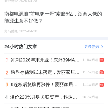
新浪财经
2025-04-28
南都电源遭“前电驴一哥”索赔5亿，浙商大佬的
能源生意不好做？
野马财经
2025-04-28
24小时热门文章
更多热读
冲刺2026年末开业！东外39MALL全球招商启幕，重构东直门商圈格局
11.8w阅读
热
跨界存储测试未落定，爱丽家居复牌前自揭多重风险
11.7w阅读
热
9连板后复牌再涨停！爱丽家居市盈率318倍，跨界收购案尚未落地
11.1w阅读
热
4
溢价220%并购关联资产，科达制造近75亿元重组被否
10.7w阅读