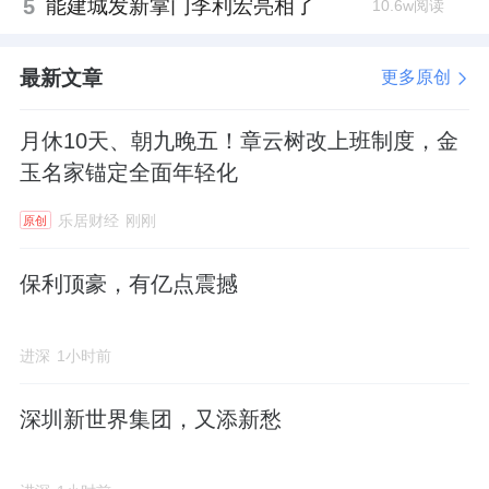
5
能建城发新掌门李利宏亮相了
10.6w阅读
最新文章
更多原创
月休10天、朝九晚五！章云树改上班制度，金
玉名家锚定全面年轻化
乐居财经
刚刚
原创
保利顶豪，有亿点震撼
进深
1小时前
深圳新世界集团，又添新愁