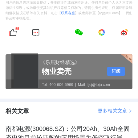
用户的信息需求而采集提供，并非商业性或盈利性用途。任何单位或个人认为本文来
源标注有误，或涉嫌侵犯其知识产权等相关权利的，请提供身份证明、权属证明及详
细侵权情况证明等相关资料，点击【
联系客服
】或发邮件至【ljcj@leju.com】，我们
将及时审核处理。
55
《乐居财经精选》
物业卖壳
订阅
Tel:
400-606-6969
Mail:
ljcj@leju.com
相关文章
更多相关文章
南都电源(300068.SZ)：公司20Ah、30Ah全固
态电池目前较匹配的应用场景为低空飞行器、