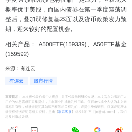
概率优于美股，而国内债券在第一季度震荡调
整后，叠加弱修复基本面以及货币政策发力预
期，迎来较好的配置机会。
相关产品： A500ETF(159339)、A50ETF基金
(159592)
来源：有连云
有连云
股市行情
重要提示：
本文仅代表作者个人观点，并不代表乐居财经立场。本文旨在为满足广大
用户的信息需求而采集提供，并非商业性或盈利性用途。任何单位或个人认为本文来
源标注有误，或涉嫌侵犯其知识产权等相关权利的，请提供身份证明、权属证明及详
细侵权情况证明等相关资料，点击【
联系客服
】或发邮件至【ljcj@leju.com】，我们
将及时审核处理。
79