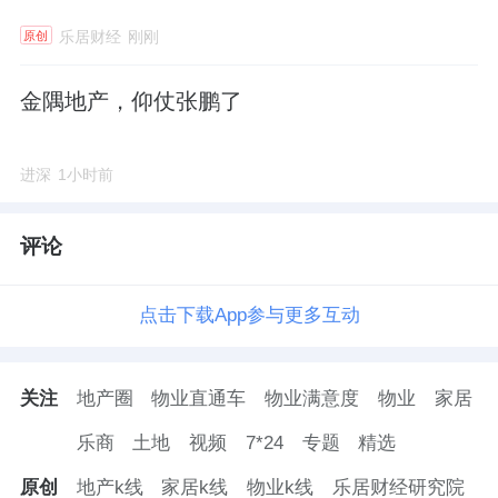
乐居财经
刚刚
原创
金隅地产，仰仗张鹏了
进深
1小时前
评论
点击下载App参与更多互动
关注
地产圈
物业直通车
物业满意度
物业
家居
乐商
土地
视频
7*24
专题
精选
原创
地产k线
家居k线
物业k线
乐居财经研究院