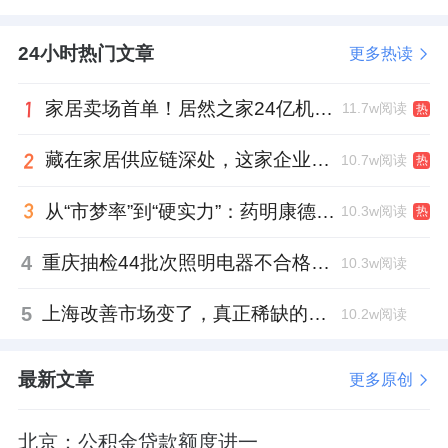
24小时热门文章
更多热读
家居卖场首单！居然之家24亿机构间REITs获深交所无异议函
11.7w阅读
热
藏在家居供应链深处，这家企业正在悄悄转型
10.7w阅读
热
从“市梦率”到“硬实力”：药明康德如何用业绩填平2021年估值鸿沟？
10.3w阅读
热
4
重庆抽检44批次照明电器不合格，木林森全资子公司被点名
10.3w阅读
5
上海改善市场变了，真正稀缺的是这类社区
10.2w阅读
最新文章
更多原创
北京：公积金贷款额度进一