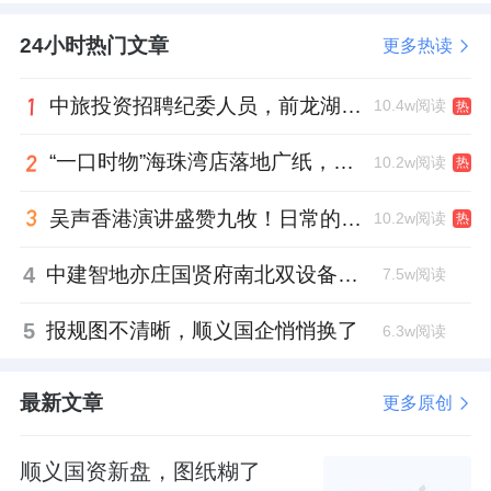
区
中关村
电子城
西区E6、E7地块项目未取得规
24小时热门文章
更多热读
划许可证变更批复的情况下，未按照规划许可
证批准内容及行政主管部门提供的规划设计条
中旅投资招聘纪委人员，前龙湖副总裁胡若翔掌舵
10.4w阅读
热
件进行设计，向建设单位提供用于施工的全专
“一口时物”海珠湾店落地广纸，越秀地产以“新鲜现制”商业新场景打造社区高品质生活
10.2w阅读
热
业的设计图纸，被相关部门
罚款10万。
吴声香港演讲盛赞九牧！日常的小锚点变成科技突破点！
10.2w阅读
热
梧桐府的售楼处及样板间软装设计及采购中
标，请的是另一家设计公司——北京江河创建
4
中建智地亦庄国贤府南北双设备平台，得房率创区域新高
7.5w阅读
建筑装饰设计研究院，
中标价格400万元。
5
报规图不清晰，顺义国企悄悄换了
6.3w阅读
02
最新文章
更多原创
梧桐府是大兴发展在大兴2025年的第一作品。
顺义国资新盘，图纸糊了
该项目地块是在2024年7月，由大兴
城建
和北