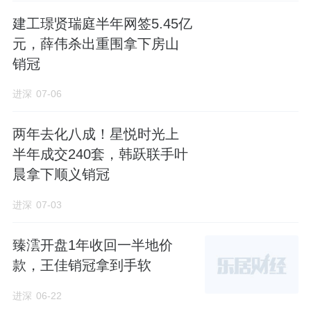
建工璟贤瑞庭半年网签5.45亿
205平、222平户型面积更大，但南向次卧却不
元，薛伟杀出重围拿下房山
赠送飘窗了。
销冠
这两个大户型跟174平的区别包括，从一梯两
进深
07-06
户变成一梯一户，出电梯口有一个专属门厅，
此外南向次卧多了一个卫生间，但是暗卫。
两年去化八成！星悦时光上
半年成交240套，韩跃联手叶
令人不解的是，都大平层豪宅了，
为何174
晨拿下顺义销冠
平-205平的主卫，也不给配个大浴缸？
进深
07-03
据乐居财经了解到，此次兴城发展请中外建工
臻澐开盘1年收回一半地价
程设计与顾问有限公司（简称“中外建”）参与
款，王佳销冠拿到手软
住宅方案设计，
中标价格592.891万元。
进深
06-22
中外建的实控人为张仲良。该设计公司在朝阳