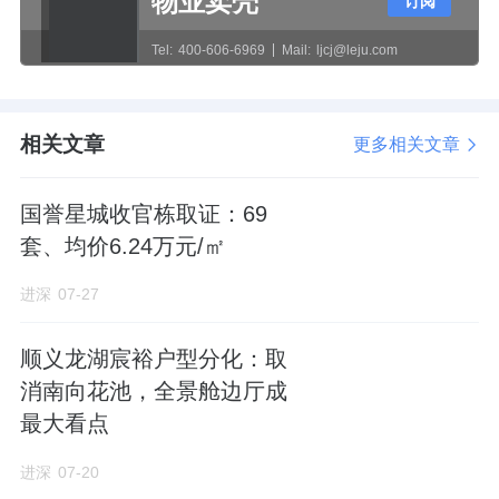
物业卖壳
订阅
326㎡户型，层高3.6米。
Tel:
400-606-6969
Mail:
ljcj@leju.com
据了解，梧桐府6个主力户型分别是168㎡、
174㎡、199㎡、205㎡、215㎡、222㎡的四居
相关文章
户型，纯改善项目。
更多相关文章
它在户型设计上中规中矩，没有创新，全是四
国誉星城收官栋取证：69
叶草。以174平-205平-222平三个户型面积段
套、均价6.24万元/㎡
为例，都是四叶草，尺寸略微不同而已。
进深
07-27
顺义龙湖宸裕户型分化：取
174平除了有双阳台，它的南向主卧和次卧还
消南向花池，全景舱边厅成
赠送了飘窗。但该户型也有一个bug，大门冲
最大看点
厕所。“开门见厕，秽气迎头”，这种设计私密
进深
07-20
性不足，风水上也是大忌。