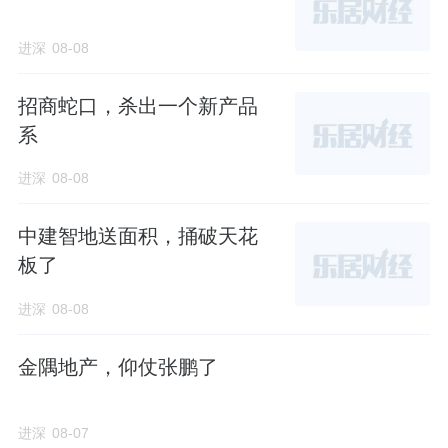
京大兴发展集地联合体以21.46亿元底价竞得，
进深
08-08
共包括3幅子地块。
招商蛇口，杀出一个新产品
系
其中，0003、0011地块为R2二类居住用地，
规划14栋住宅楼，共404户。
进深
08-08
拿地一个月后，北京兴城发展建设开发有限公
中建智地送面积，捅破天花
司（简称“兴城发展”）成立，注册资本21.46亿
板了
元，由大兴发展集地和大兴城建分别持股
进深
08-08
84.1561%和15.8439%%，法人兼董事长为李
立军，经理包括王涛、刘然、韩朔。
金隅地产，仰仗张鹏了
大兴发展集地是大兴土拍的常客，
由兴福临空
进深
08-07
持股51%，其余49%股权为万兴建筑集团所持