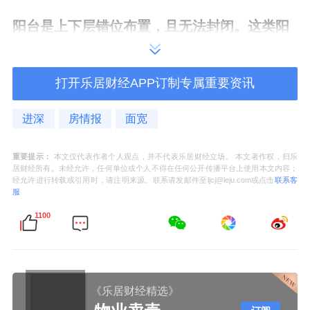
阳台是上下层错位布置，且无法封闭。这类阳
台很鸡肋，因为北京风沙天气多，无法作为家
政间放洗衣机，利用率偏低。
打开乐居财经APP订制专属重要资讯
梧桐府南向开敞阳台，刚好卡在客厅中间，而
进深
房情报
面宽
且不是设计在主卧，而是次卧。
重要提示：
本文仅代表作者个人观点，并不代表乐居财经立场。 本文著作权，归乐
居财经所有。未经允许，任何单位或个人不得在任何公开传播平台上使用本文内容；
经允许进行转载或引用时，请注明来源。联系请发邮件至ljcj@leju.com或点击
联系客
除了阳台，从产品图可以看出，梧桐府的
一层
服
南向有花园赠送
。在北京，很多年没见到一层
1100
赠送花园的楼盘
。
梧桐府层高3.1米，跟城六区的10万 的豪宅比
《乐居财经精选》
还是有不少差距，例如海淀建发海晏的最大