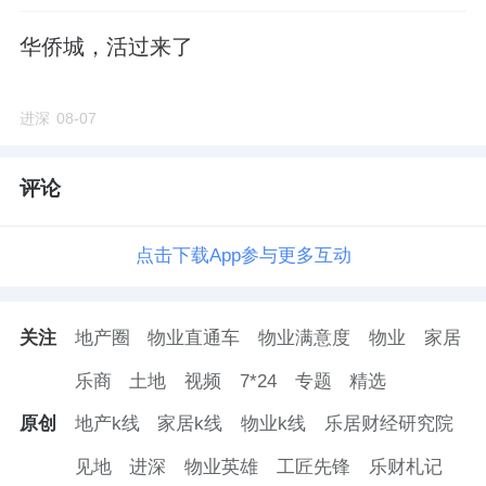
有。
华侨城，活过来了
大兴城建、兴福临空背后是大兴国资委全资持
进深
08-07
股；
万兴建筑则是一家以建筑与市政总承包、
装修装饰专业承包和投资开发等为主业的建筑
评论
民营企业，实控人为董事长吕保明，持股约
95%。
点击下载App参与更多互动
梧桐府的
物业公司是
金茂物业
。在业内人士看
来，开发商和物业不是一家，后续交房交接上
关注
地产圈
物业直通车
物业满意度
物业
家居
有可能出现很多推诿、扯皮。此外，如果遇到
乐商
土地
视频
7*24
专题
精选
开发商减配，不是同一家也不好处理。
原创
地产k线
家居k线
物业k线
乐居财经研究院
在售楼处及样板间装饰装修工程上，梧桐府仍
见地
进深
物业英雄
工匠先锋
乐财札记