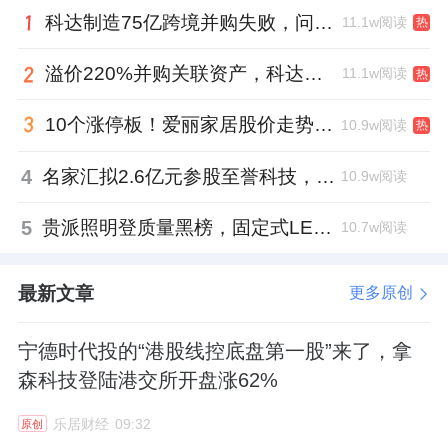
科达制造75亿跨境并购失败，问题出在哪一关？
11.1w阅读
热
溢价220%并购关联资产，科达制造近75亿元重组被否
11.1w阅读
热
10个涨停板！爱丽家居股价走势有点狂
10.9w阅读
热
4
名家汇拟2.6亿元参股至誉科技，跨界布局工业级固态存储
10.9w阅读
5
贵派照明登质量黑榜，固定式LED灯具抽检不合格
10.7w阅读
最新文章
更多原创
宁德时代投的“港股线控底盘第一股”来了，拿
森科技登陆港交所开盘涨62%
乐居财经
09:32
原创