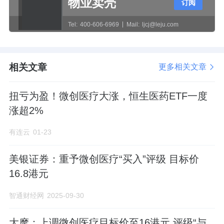
物业卖壳
订阅
Tel:
400-606-6969
Mail:
ljcj@leju.com
相关文章
更多相关文章
扭亏为盈！微创医疗大涨，恒生医药ETF一度
涨超2%
有连云
01-23
美银证券：重予微创医疗“买入”评级 目标价
16.8港元
智通财经网
2025-09-30
大摩：上调微创医疗目标价至16港元 评级“与