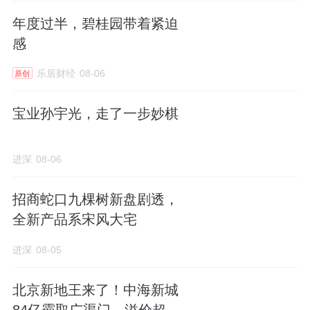
年度过半，碧桂园带着紧迫
感
乐居财经
08-06
原创
宝业孙宇光，走了一步妙棋
进深
08-06
招商蛇口九棵树新盘剧透，
全新产品系宋风大宅
进深
08-05
北京新地王来了！中海新城
84亿霸取广渠门，溢价超