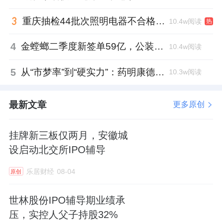
重庆抽检44批次照明电器不合格，木林森全资子公司被点名
10.4w阅读
热
4
金螳螂二季度新签单59亿，公装业务贡献逾八成
10.4w阅读
5
从“市梦率”到“硬实力”：药明康德如何用业绩填平2021年估值鸿沟？
10.3w阅读
最新文章
更多原创
挂牌新三板仅两月，安徽城
设启动北交所IPO辅导
乐居财经
08-04
原创
世林股份IPO辅导期业绩承
压，实控人父子持股32%