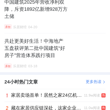
中国建筑2025年营收净利双
降，斥资1892亿新增928万方
土储
乐居财经
04-20
原创
共赴更美好生活！中海地产
五盘获评第二批中国建筑“好
房子”营造体系践行项目
乐居财经
03-18
原创
24小时热门文章
更多热读
家居卖场首单！居然之家24亿机构间REITs获深交所无异议函
11.9w阅读
热
藏在家居供应链深处，这家企业正在悄悄转型
11.0w阅读
热