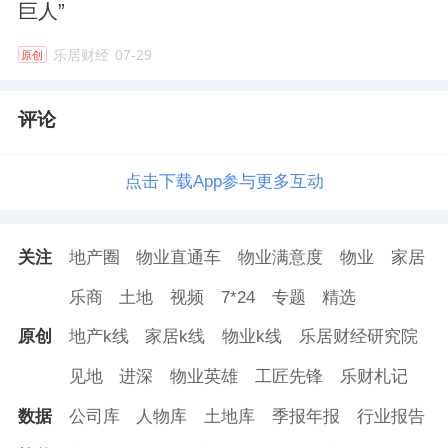
巨人”
乐居财经
07-29
原创
评论
点击下载App参与更多互动
关注
地产圈
物业直通车
物业满意度
物业
家居
乐商
土地
视频
7*24
专题
精选
原创
地产k线
家居k线
物业k线
乐居财经研究院
见地
进深
物业英雄
工匠先锋
乐财札记
数据
公司库
人物库
土地库
季报年报
行业报告