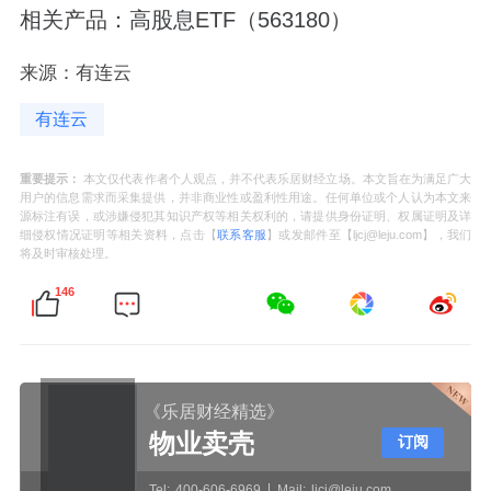
相关产品：高股息ETF（563180）
来源：有连云
有连云
重要提示：
本文仅代表作者个人观点，并不代表乐居财经立场。本文旨在为满足广大
用户的信息需求而采集提供，并非商业性或盈利性用途。任何单位或个人认为本文来
源标注有误，或涉嫌侵犯其知识产权等相关权利的，请提供身份证明、权属证明及详
细侵权情况证明等相关资料，点击【
联系客服
】或发邮件至【ljcj@leju.com】，我们
将及时审核处理。
146
《乐居财经精选》
物业卖壳
订阅
Tel:
400-606-6969
Mail:
ljcj@leju.com