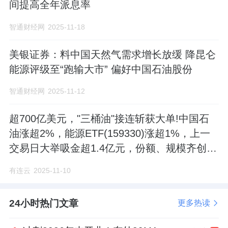
间提高全年派息率
智通财经网
2025-11-18
美银证券：料中国天然气需求增长放缓 降昆仑
能源评级至“跑输大市” 偏好中国石油股份
智通财经网
2025-11-12
超700亿美元，"三桶油"接连斩获大单!中国石
油涨超2%，能源ETF(159330)涨超1%，上一
交易日大举吸金超1.4亿元，份额、规模齐创上
市以来新高
有连云
2025-11-10
24小时热门文章
更多热读