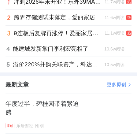
冲刺2026年末开业！东外39MALL全球招商启幕，重构东直门商圈格局
11.7w阅读
热
跨界存储测试未落定，爱丽家居复牌前自揭多重风险
11.6w阅读
热
9连板后复牌再涨停！爱丽家居市盈率318倍，跨界收购案尚未落地
11.1w阅读
热
4
能建城发新掌门李利宏亮相了
10.6w阅读
5
溢价220%并购关联资产，科达制造近75亿元重组被否
10.5w阅读
最新文章
更多原创
年度过半，碧桂园带着紧迫
感
乐居财经
刚刚
原创