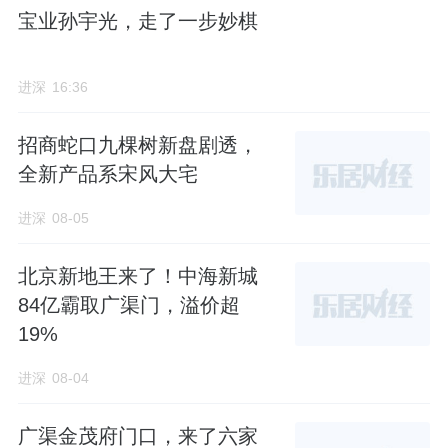
宝业孙宇光，走了一步妙棋
进深
16:36
招商蛇口九棵树新盘剧透，
全新产品系宋风大宅
进深
08-05
北京新地王来了！中海新城
84亿霸取广渠门，溢价超
19%
进深
08-04
广渠金茂府门口，来了六家