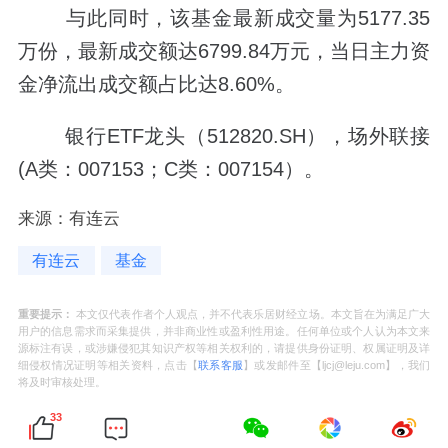
与此同时，该基金最新成交量为5177.35
万份，最新成交额达6799.84万元，当日主力资
金净流出成交额占比达8.60%。
银行ETF龙头（512820.SH），场外联接
(A类：007153；C类：007154）。
来源：有连云
有连云
基金
重要提示：
本文仅代表作者个人观点，并不代表乐居财经立场。本文旨在为满足广大
用户的信息需求而采集提供，并非商业性或盈利性用途。任何单位或个人认为本文来
源标注有误，或涉嫌侵犯其知识产权等相关权利的，请提供身份证明、权属证明及详
细侵权情况证明等相关资料，点击【
联系客服
】或发邮件至【ljcj@leju.com】，我们
将及时审核处理。
33