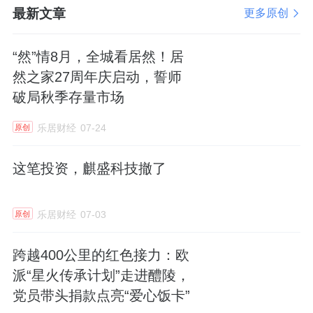
最新文章
更多原创
“然”情8月，全城看居然！居
然之家27周年庆启动，誓师
破局秋季存量市场
乐居财经
07-24
原创
这笔投资，麒盛科技撤了
乐居财经
07-03
原创
跨越400公里的红色接力：欧
派“星火传承计划”走进醴陵，
党员带头捐款点亮“爱心饭卡”