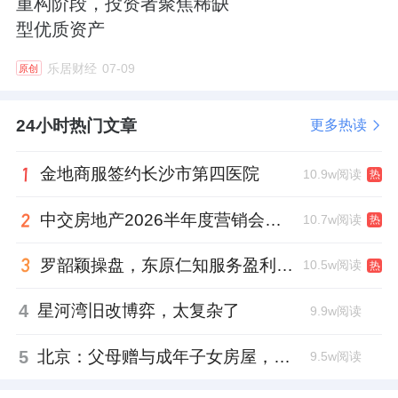
重构阶段，投资者聚焦稀缺
型优质资产
乐居财经
07-09
原创
24小时热门文章
更多热读
金地商服签约长沙市第四医院
10.9w阅读
热
中交房地产2026半年度营销会，绿城祝军现身了
10.7w阅读
热
罗韶颖操盘，东原仁知服务盈利仍在爬坡
10.5w阅读
热
4
星河湾旧改博弈，太复杂了
9.9w阅读
5
北京：父母赠与成年子女房屋，不再核验子女的购房资格
9.5w阅读