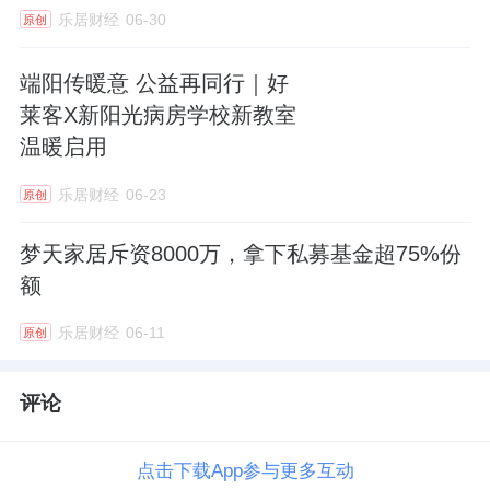
乐居财经
06-30
原创
端阳传暖意 公益再同行｜好
莱客X新阳光病房学校新教室
温暖启用
乐居财经
06-23
原创
梦天家居斥资8000万，拿下私募基金超75%份
额
乐居财经
06-11
原创
评论
点击下载App参与更多互动