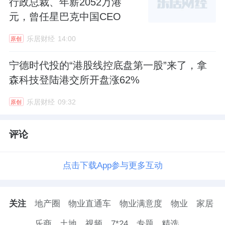
行政总裁、年薪2052万港
元，曾任星巴克中国CEO
乐居财经
14:00
原创
宁德时代投的“港股线控底盘第一股”来了，拿
森科技登陆港交所开盘涨62%
乐居财经
09:32
原创
评论
点击下载App参与更多互动
关注
地产圈
物业直通车
物业满意度
物业
家居
乐商
土地
视频
7*24
专题
精选