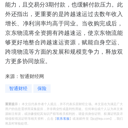
能力，且交易分3期付款，也缓解付款压力。此
外还指出，更重要的是跨越速运过去数年收入
增长、净利润率均高于同业。当收购完成后，
京东物流将全资拥有跨越速运，使京东物流能
够更好地整合跨越速运资源，赋能自身空运、
跨境物流等方面的发展和规模竞争力，释放双
方更多协同放应。
来源：智通财经网
智通财经
保险
重要提示：
本文仅代表作者个人观点，并不代表乐居财经立场。本文旨在为满足广大
用户的信息需求而采集提供，并非商业性或盈利性用途。任何单位或个人认为本文来
源标注有误，或涉嫌侵犯其知识产权等相关权利的，请提供身份证明、权属证明及详
细侵权情况证明等相关资料，点击【
联系客服
】或发邮件至【ljcj@leju.com】，我们
将及时审核处理。