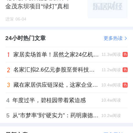
金茂东坝项目“绿灯”真相
进深
06-04
24小时热门文章
更多热读
家居卖场首单！居然之家24亿机构间REITs获深交所无异议函
11.3w阅读
热
名家汇拟2.6亿元参股至誉科技，跨界布局工业级固态存储
11.2w阅读
热
藏在家居供应链深处，这家企业正在悄悄转型
10.4w阅读
热
4
年度过半，碧桂园带着紧迫感
10.4w阅读
5
从“市梦率”到“硬实力”：药明康德如何用业绩填平2021年估值鸿沟？
10.2w阅读