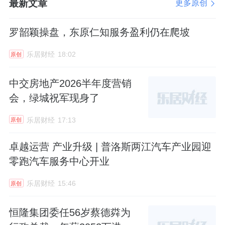
最新文章
更多原创
罗韶颖操盘，东原仁知服务盈利仍在爬坡
乐居财经
18:02
原创
中交房地产2026半年度营销
会，绿城祝军现身了
乐居财经
17:13
原创
卓越运营 产业升级 | 普洛斯两江汽车产业园迎
零跑汽车服务中心开业
乐居财经
15:46
原创
恒隆集团委任56岁蔡德粦为