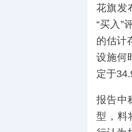
花旗发
“买入”
的估计
设施何
定于34
报告中称
型，料