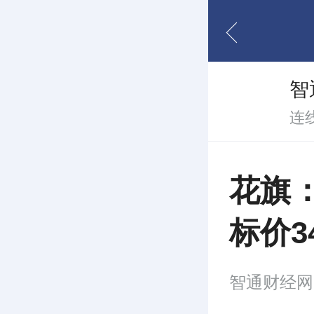
智
连
花旗：
标价3
智通财经网