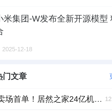
小米集团-W发布全新开源模型
合
2025-12-18
热门文章
家居卖场首单！居然之家24亿机构间REITs获深交所无异议函
1