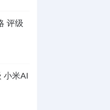
略 评级
 小米AI