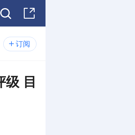
订阅
评级 目