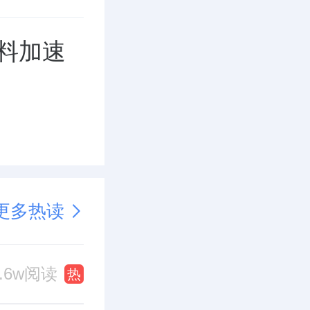
 料加速
更多热读
2.6w阅读
热