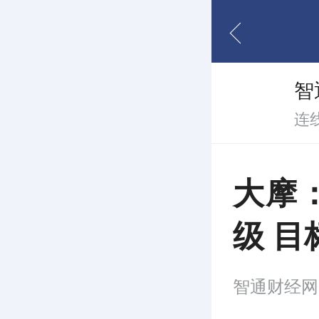
智
连
大摩
级 目
智通财经网