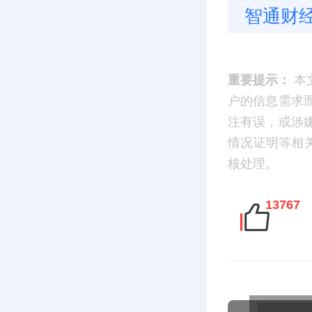
智通财
重要提示：
本
户的信息需求
注有误，或涉
情况证明等相
核处理。
13767