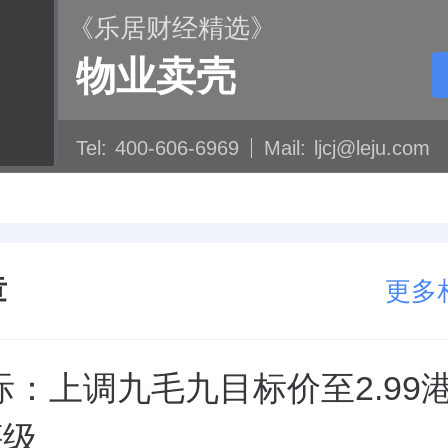
《乐居财经精选》
物业卖壳
Tel:
400-606-6969
Mail:
ljcj@leju.com
章
更多
：上调九毛九目标价至2.99港
评级