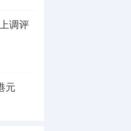
 上调评
港元