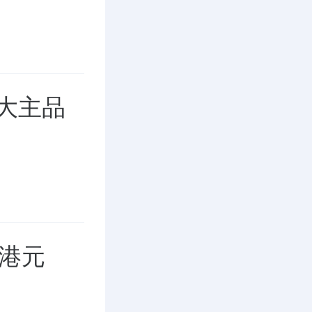
三大主品
3港元