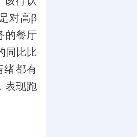
。该行认
是对高β
务的餐厅
的同比比
情绪都有
，表现跑