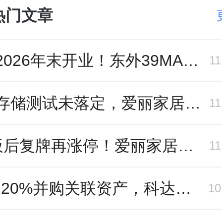
热门文章
冲刺2026年末开业！东外39MALL全球招商启幕，重构东直门商圈格局
1
跨界存储测试未落定，爱丽家居复牌前自揭多重风险
1
9连板后复牌再涨停！爱丽家居市盈率318倍，跨界收购案尚未落地
1
溢价220%并购关联资产，科达制造近75亿元重组被否
1