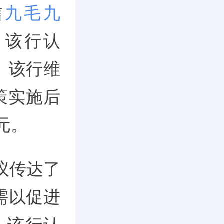
信
九毛九
升。该行认
。该行维
策实施后
元。
议传达了
需以促进